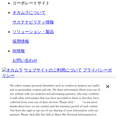
コーポレートサイト
オカムラについて
サステナビリティ情報
ソリューション・製品
採用情報
IR情報
お問い合わせ
ウェブサイトのご利用について
プライバシーポ
リシー
COPYRIGHT © OKAMURA CORPORATION. ALL RIGHTS
We collect unique personal identifiers such as cookies to analyze our traffic
RESERVED.
and to personalize content and ads. We share information about your use of
our website with our analytics and advertising partners, who may combine
日本公式
企業広報
it with other information that you have provided to them or that they have
collected from your use of their services. Please click "
here
" to see more
details about how we use cookies and the retention period of each cookie.
You have the right to opt out of our sharing of your information with our
partners. Please click [Do Not Sell or Share My Personal Information] to