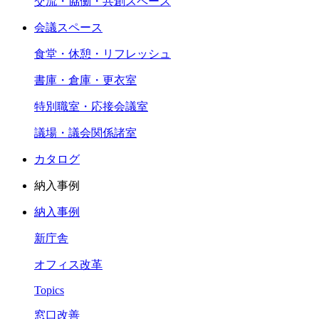
交流・協働・共創スペース
会議スペース
食堂・休憩・リフレッシュ
書庫・倉庫・更衣室
特別職室・応接会議室
議場・議会関係諸室
カタログ
納入事例
納入事例
新庁舎
オフィス改革
Topics
窓口改善