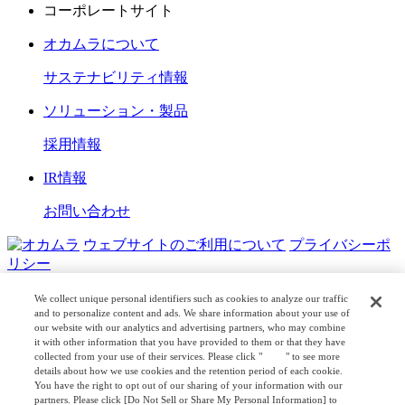
コーポレートサイト
オカムラについて
サステナビリティ情報
ソリューション・製品
採用情報
IR情報
お問い合わせ
ウェブサイトのご利用について
プライバシーポ
リシー
COPYRIGHT © OKAMURA CORPORATION. ALL RIGHTS
We collect unique personal identifiers such as cookies to analyze our traffic
RESERVED.
and to personalize content and ads. We share information about your use of
our website with our analytics and advertising partners, who may combine
日本公式
企業広報
it with other information that you have provided to them or that they have
collected from your use of their services. Please click "
here
" to see more
details about how we use cookies and the retention period of each cookie.
You have the right to opt out of our sharing of your information with our
partners. Please click [Do Not Sell or Share My Personal Information] to