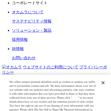
コーポレートサイト
オカムラについて
サステナビリティ情報
ソリューション・製品
採用情報
IR情報
お問い合わせ
ウェブサイトのご利用について
プライバシーポ
リシー
COPYRIGHT © OKAMURA CORPORATION. ALL RIGHTS
We collect unique personal identifiers such as cookies to analyze our traffic
RESERVED.
and to personalize content and ads. We share information about your use of
our website with our analytics and advertising partners, who may combine
日本公式
企業広報
it with other information that you have provided to them or that they have
collected from your use of their services. Please click "
here
" to see more
details about how we use cookies and the retention period of each cookie.
You have the right to opt out of our sharing of your information with our
partners. Please click [Do Not Sell or Share My Personal Information] to