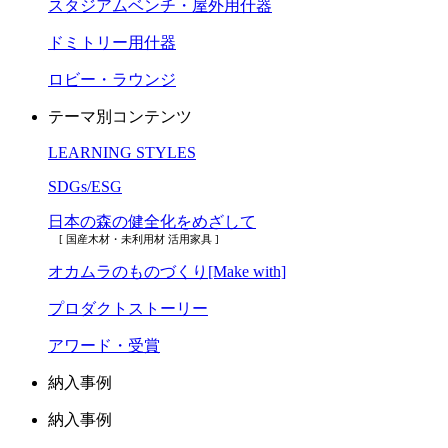
スタジアムベンチ・屋外用什器
ドミトリー用什器
ロビー・ラウンジ
テーマ別コンテンツ
LEARNING STYLES
SDGs/ESG
日本の森の健全化をめざして
[ 国産木材・未利用材 活用家具 ]
オカムラのものづくり[Make with]
プロダクトストーリー
アワード・受賞
納入事例
納入事例