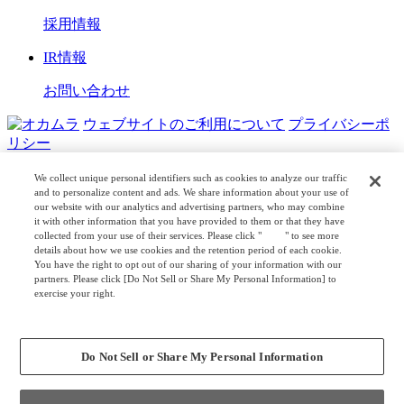
採用情報
IR情報
お問い合わせ
ウェブサイトのご利用について
プライバシーポ
リシー
COPYRIGHT © OKAMURA CORPORATION. ALL RIGHTS
We collect unique personal identifiers such as cookies to analyze our traffic
RESERVED.
and to personalize content and ads. We share information about your use of
our website with our analytics and advertising partners, who may combine
日本公式
企業広報
it with other information that you have provided to them or that they have
collected from your use of their services. Please click "
here
" to see more
details about how we use cookies and the retention period of each cookie.
You have the right to opt out of our sharing of your information with our
partners. Please click [Do Not Sell or Share My Personal Information] to
exercise your right.
Privacy Policy
Change your sell or share preference
Do Not Sell or Share My Personal Information