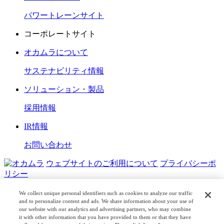
パワートレーンサイト
コーポレートサイト
オカムラについて
サステナビリティ情報
ソリューション・製品
採用情報
IR情報
お問い合わせ
ウェブサイトのご利用について
プライバシーポ
リシー
COPYRIGHT © OKAMURA CORPORATION. ALL RIGHTS
We collect unique personal identifiers such as cookies to analyze our traffic
RESERVED.
and to personalize content and ads. We share information about your use of
our website with our analytics and advertising partners, who may combine
it with other information that you have provided to them or that they have
日本公式
企業広報