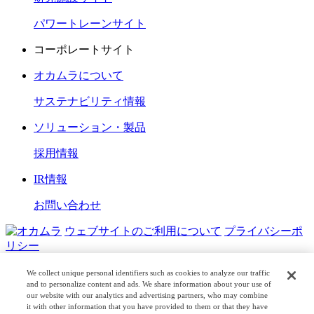
パワートレーンサイト
コーポレートサイト
オカムラについて
サステナビリティ情報
ソリューション・製品
採用情報
IR情報
お問い合わせ
ウェブサイトのご利用について
プライバシーポ
リシー
COPYRIGHT © OKAMURA CORPORATION. ALL RIGHTS
We collect unique personal identifiers such as cookies to analyze our traffic
RESERVED.
and to personalize content and ads. We share information about your use of
our website with our analytics and advertising partners, who may combine
it with other information that you have provided to them or that they have
日本公式
企業広報