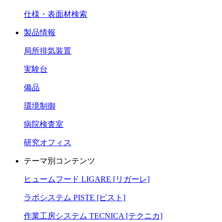
仕様・表面材検索
製品情報
局所排気装置
実験台
備品
環境制御
病院検査室
研究オフィス
テーマ別コンテンツ
ヒュームフード LIGARE [リガーレ]
ラボシステム PISTE [ピスト]
作業工房システム TECNICA [テクニカ]