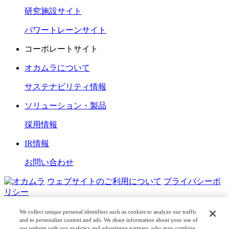
研究施設サイト
パワートレーンサイト
コーポレートサイト
オカムラについて
サステナビリティ情報
ソリューション・製品
採用情報
IR情報
お問い合わせ
ウェブサイトのご利用について
プライバシーポ
リシー
COPYRIGHT © OKAMURA CORPORATION. ALL RIGHTS
We collect unique personal identifiers such as cookies to analyze our traffic
RESERVED.
and to personalize content and ads. We share information about your use of
our website with our analytics and advertising partners, who may combine