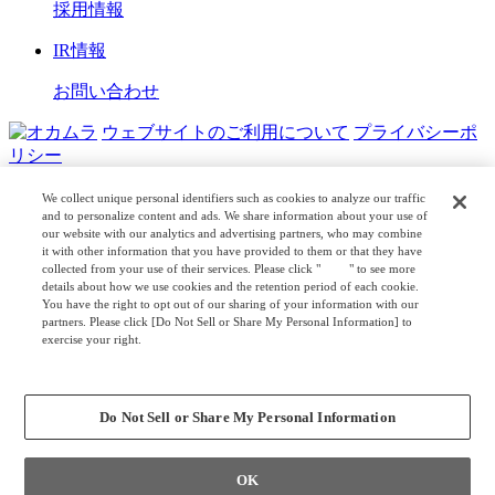
採用情報
IR情報
お問い合わせ
ウェブサイトのご利用について
プライバシーポ
リシー
COPYRIGHT © OKAMURA CORPORATION. ALL RIGHTS
We collect unique personal identifiers such as cookies to analyze our traffic
RESERVED.
and to personalize content and ads. We share information about your use of
our website with our analytics and advertising partners, who may combine
it with other information that you have provided to them or that they have
日本公式
企業広報
collected from your use of their services. Please click "
here
" to see more
details about how we use cookies and the retention period of each cookie.
You have the right to opt out of our sharing of your information with our
partners. Please click [Do Not Sell or Share My Personal Information] to
exercise your right.
Privacy Policy
Change your sell or share preference
Do Not Sell or Share My Personal Information
OK