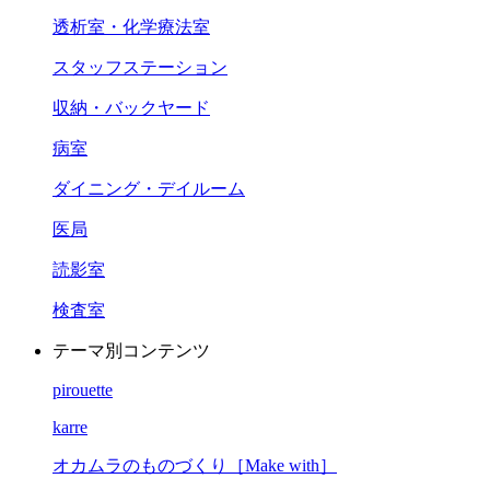
透析室・化学療法室
スタッフステーション
収納・バックヤード
病室
ダイニング・デイルーム
医局
読影室
検査室
テーマ別コンテンツ
pirouette
karre
オカムラのものづくり［Make with］