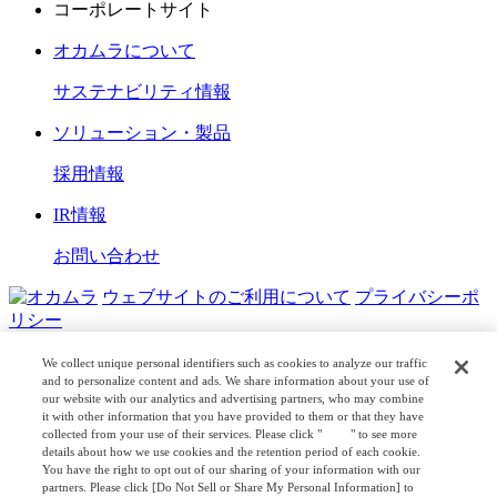
コーポレートサイト
オカムラについて
サステナビリティ情報
ソリューション・製品
採用情報
IR情報
お問い合わせ
ウェブサイトのご利用について
プライバシーポ
リシー
COPYRIGHT © OKAMURA CORPORATION. ALL RIGHTS
We collect unique personal identifiers such as cookies to analyze our traffic
RESERVED.
and to personalize content and ads. We share information about your use of
our website with our analytics and advertising partners, who may combine
it with other information that you have provided to them or that they have
日本公式
企業広報
collected from your use of their services. Please click "
here
" to see more
details about how we use cookies and the retention period of each cookie.
You have the right to opt out of our sharing of your information with our
partners. Please click [Do Not Sell or Share My Personal Information] to