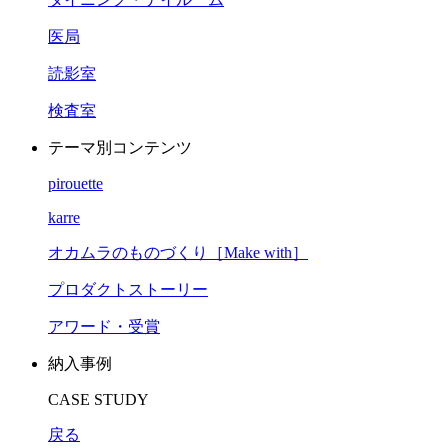
医局
読影室
検査室
テーマ別コンテンツ
pirouette
karre
オカムラのものづくり［Make with］
プロダクトストーリー
アワード・受賞
納入事例
CASE STUDY
戻る