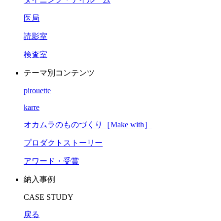
医局
読影室
検査室
テーマ別コンテンツ
pirouette
karre
オカムラのものづくり［Make with］
プロダクトストーリー
アワード・受賞
納入事例
CASE STUDY
戻る