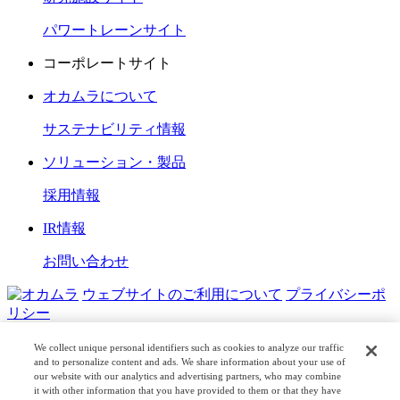
パワートレーンサイト
コーポレートサイト
オカムラについて
サステナビリティ情報
ソリューション・製品
採用情報
IR情報
お問い合わせ
ウェブサイトのご利用について
プライバシーポ
リシー
COPYRIGHT © OKAMURA CORPORATION. ALL RIGHTS
We collect unique personal identifiers such as cookies to analyze our traffic
RESERVED.
and to personalize content and ads. We share information about your use of
our website with our analytics and advertising partners, who may combine
it with other information that you have provided to them or that they have
日本公式
企業広報