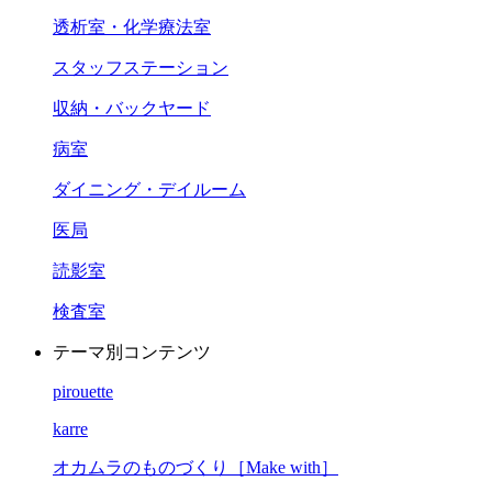
透析室・化学療法室
スタッフステーション
収納・バックヤード
病室
ダイニング・デイルーム
医局
読影室
検査室
テーマ別コンテンツ
pirouette
karre
オカムラのものづくり［Make with］