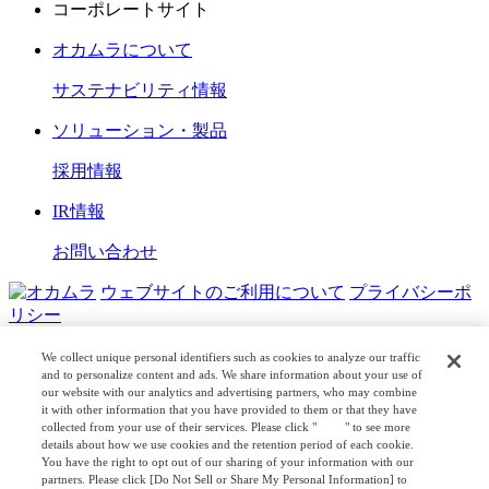
コーポレートサイト
オカムラについて
サステナビリティ情報
ソリューション・製品
採用情報
IR情報
お問い合わせ
ウェブサイトのご利用について
プライバシーポ
リシー
COPYRIGHT © OKAMURA CORPORATION. ALL RIGHTS
We collect unique personal identifiers such as cookies to analyze our traffic
RESERVED.
and to personalize content and ads. We share information about your use of
our website with our analytics and advertising partners, who may combine
it with other information that you have provided to them or that they have
日本公式
企業広報
collected from your use of their services. Please click "
here
" to see more
details about how we use cookies and the retention period of each cookie.
You have the right to opt out of our sharing of your information with our
partners. Please click [Do Not Sell or Share My Personal Information] to