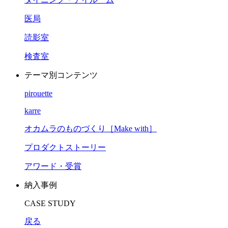
医局
読影室
検査室
テーマ別コンテンツ
pirouette
karre
オカムラのものづくり［Make with］
プロダクトストーリー
アワード・受賞
納入事例
CASE STUDY
戻る