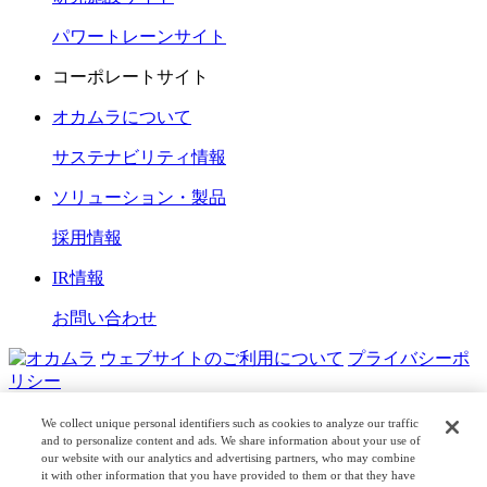
パワートレーンサイト
コーポレートサイト
オカムラについて
サステナビリティ情報
ソリューション・製品
採用情報
IR情報
お問い合わせ
ウェブサイトのご利用について
プライバシーポ
リシー
COPYRIGHT © OKAMURA CORPORATION. ALL RIGHTS
We collect unique personal identifiers such as cookies to analyze our traffic
RESERVED.
and to personalize content and ads. We share information about your use of
our website with our analytics and advertising partners, who may combine
it with other information that you have provided to them or that they have
日本公式
企業広報