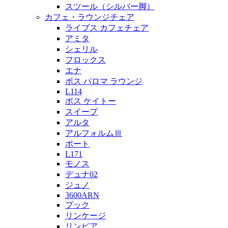
スツール（シルバー脚）
カフェ・ラウンジチェア
ライブス カフェチェア
アミタ
シェリル
フロックス
エナ
ボス パロマ ラウンジ
L114
ボス ケイトー
スイープ
アルタ
アルフォルムⅢ
ポート
L171
モノス
デュナ02
ジュノ
3600ARN
プック
リンケージ
リンピア