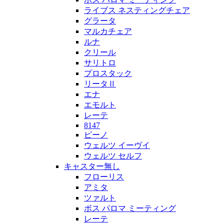
ライブス ネスティングチェア
グラータ
マルカチェア
ルナ
クリール
サリトロ
プロスタック
リータⅡ
エナ
エモルト
レーテ
8147
ピーノ
ウェルツ イーヴイ
ウェルツ セルフ
キャスター無し
フローリス
アミタ
ツァルト
ボス パロマ ミーティング
レーテ