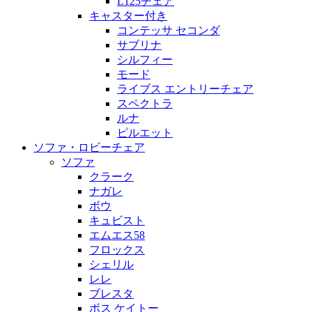
L125チェア
キャスター付き
コンテッサ セコンダ
サブリナ
シルフィー
モード
ライブス エントリーチェア
スペクトラ
ルナ
ピルエット
ソファ・ロビーチェア
ソファ
クラーク
ナガレ
ボウ
キュビスト
エムエス58
フロックス
シェリル
レレ
ブレスタ
ボス ケイトー