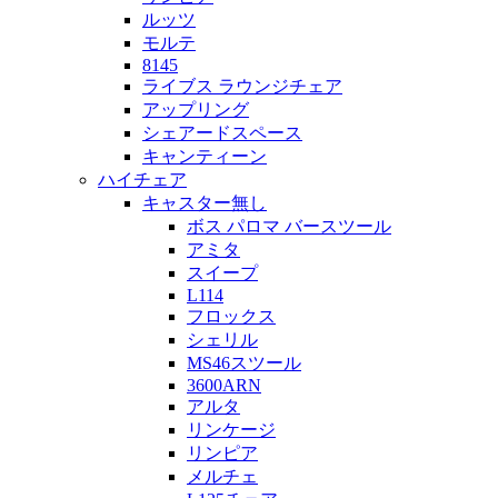
ルッツ
モルテ
8145
ライブス ラウンジチェア
アップリング
シェアードスペース
キャンティーン
ハイチェア
キャスター無し
ボス パロマ バースツール
アミタ
スイープ
L114
フロックス
シェリル
MS46スツール
3600ARN
アルタ
リンケージ
リンピア
メルチェ