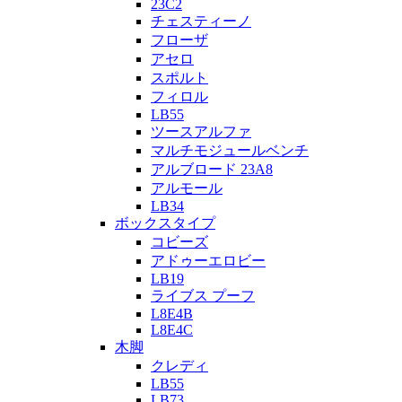
23C2
チェスティーノ
フローザ
アセロ
スポルト
フィロル
LB55
ツースアルファ
マルチモジュールベンチ
アルブロード 23A8
アルモール
LB34
ボックスタイプ
コビーズ
アドゥーエロビー
LB19
ライブス プーフ
L8E4B
L8E4C
木脚
クレディ
LB55
LB73