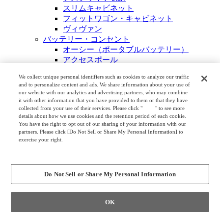
スリムキャビネット
フィットワゴン・キャビネット
ヴィヴァン
バッテリー・コンセント
オーシー（ポータブルバッテリー）
アクセスポール
コンセントアクセサリー
We collect unique personal identifiers such as cookies to analyze our traffic
デスク周辺オプション
and to personalize content and ads. We share information about your use of
4EA1 モニターアーム
our website with our analytics and advertising partners, who may combine
ZG1ディスプレイアーム
it with other information that you have provided to them or that they have
collected from your use of their services. Please click "
here
" to see more
フロー
details about how we use cookies and the retention period of each cookie.
プレール
You have the right to opt out of our sharing of your information with our
LEDタスクライト
partners. Please click [Do Not Sell or Share My Personal Information] to
exercise your right.
CPUホルダー・スタンド
Privacy Policy
ピエルポ
Change your sell or share preference
集中パネル
モニタースタンド
Do Not Sell or Share My Personal Information
ツールラック
ツールツリー
OK
アクセサリーキット
ケーブルケース