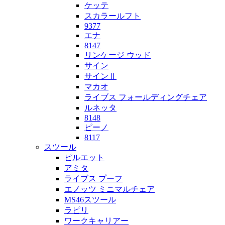
ケッテ
スカラールフト
9377
エナ
8147
リンケージ ウッド
サイン
サインⅡ
マカオ
ライブス フォールディングチェア
ルネッタ
8148
ピーノ
8117
スツール
ピルエット
アミタ
ライブス プーフ
エノッツ ミニマルチェア
MS46スツール
ラピリ
ワークキャリアー