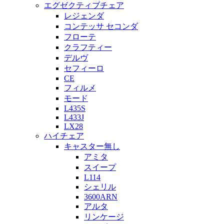
エグゼクティブチェア
レジェンダ
コンテッサ セコンダ
フローテ
クラフティー
デルヴ
セフィーロ
CE
フィルメ
モード
L435S
L433J
LX28
ハイチェア
キャスター無し
アミタ
スイープ
L114
シェリル
3600ARN
アルタ
リンケージ