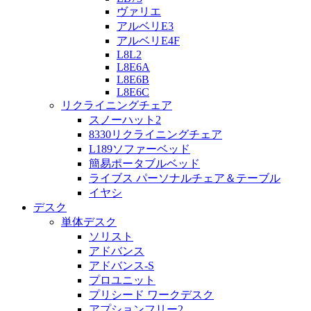
ヴァリエ
アルベリE3
アルベリE4F
L8L2
L8E6A
L8E6B
L8E6C
リクライニングチェア
スノーハット2
8330リクライニングチェア
L189ソファーベッド
簡易ポータブルベッド
ライブス パーソナルチェア＆テーブル
イヤシ
デスク
単体デスク
ソリスト
アドバンス
アドバンス-S
プロユニット
プリシード ワークデスク
アプションフリー2