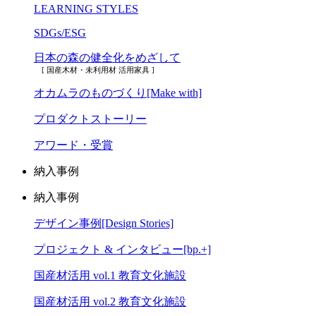
LEARNING STYLES
SDGs/ESG
日本の森の健全化をめざして
[ 国産木材・未利用材 活用家具 ]
オカムラのものづくり[Make with]
プロダクトストーリー
アワード・受賞
納入事例
納入事例
デザイン事例[Design Stories]
プロジェクト & インタビュー[bp.+]
国産材活用 vol.1 教育文化施設
国産材活用 vol.2 教育文化施設