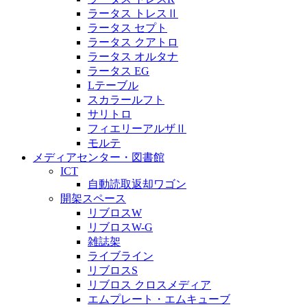
ラータス トレスⅡ
ラータス セプト
ラータス クアトロ
ラータス オルタナ
ラータス EG
Lテーブル
スカラールフト
サリトロ
フィエリーアルザⅡ
モルテ
メディアセンター・図書館
ICT
自動読取返却ワゴン
開架スペース
リブロスW
リブロスW-G
雑誌架
ライブライン
リブロスS
リブロス クロスメディア
エムプレート・エムキューブ