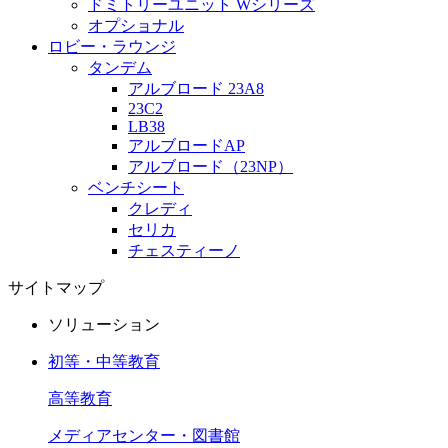
ドミトリーユニット Wシリーズ
オプショナル
ロビー・ラウンジ
タンデム
アルブロード 23A8
23C2
LB38
アルブロードAP
アルブロード（23NP）
ベンチシート
クレディ
セリカ
チェスティーノ
サイトマップ
ソリューション
初等・中等教育
高等教育
メディアセンター・図書館