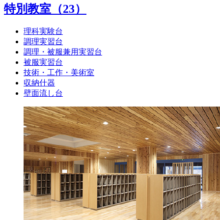
特別教室
（23）
理科実験台
調理実習台
調理・被服兼用実習台
被服実習台
技術・工作・美術室
収納什器
壁面流し台