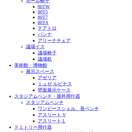
ホール椅子
80TW
80T5
80T7
80TA
テアトロ
パンナ
アリーナチェア
議場イス
議場椅子
議場机
美術館・博物館
展示スペース
アゼリア
ミュゼ ルピナス
壁面展示ケース
スタジアムベンチ・屋外用什器
スタジアムベンチ
ワンピースシェル、長ベンチ
アスリート V
アスリート L
ドミトリー用什器