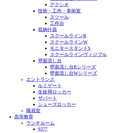
アクシオ
技術・工作・美術室
スツール
工作台
収納什器
スクールラインR
スクールラインW
モニタースタンドS
スクールラインヴィジブル
壁面流し台
壁面流し台Rシリーズ
壁面流し台Wシリーズ
エントランス
ルミゲート
生徒用ロッカー
ザパート
シューズロッカー
職員室
高等教育
ランチルーム
9377