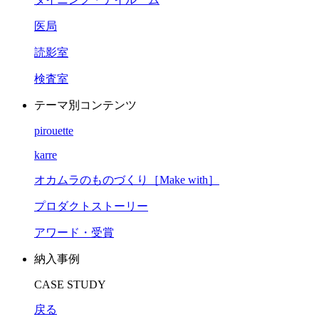
医局
読影室
検査室
テーマ別コンテンツ
pirouette
karre
オカムラのものづくり［Make with］
プロダクトストーリー
アワード・受賞
納入事例
CASE STUDY
戻る