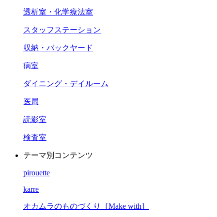
透析室・化学療法室
スタッフステーション
収納・バックヤード
病室
ダイニング・デイルーム
医局
読影室
検査室
テーマ別コンテンツ
pirouette
karre
オカムラのものづくり［Make with］