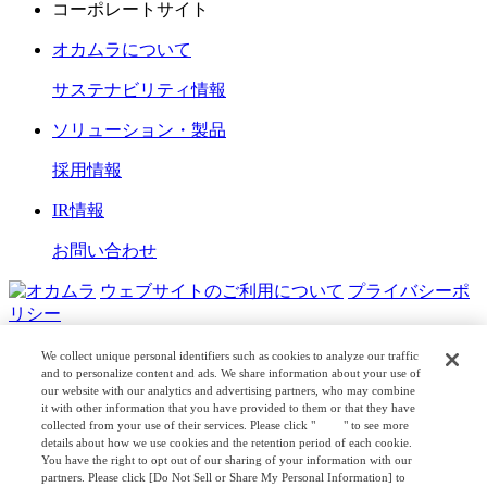
コーポレートサイト
オカムラについて
サステナビリティ情報
ソリューション・製品
採用情報
IR情報
お問い合わせ
ウェブサイトのご利用について
プライバシーポ
リシー
COPYRIGHT © OKAMURA CORPORATION. ALL RIGHTS
We collect unique personal identifiers such as cookies to analyze our traffic
RESERVED.
and to personalize content and ads. We share information about your use of
our website with our analytics and advertising partners, who may combine
it with other information that you have provided to them or that they have
日本公式
企業広報
collected from your use of their services. Please click "
here
" to see more
details about how we use cookies and the retention period of each cookie.
You have the right to opt out of our sharing of your information with our
partners. Please click [Do Not Sell or Share My Personal Information] to