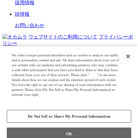
採用情報
IR情報
お問い合わせ
ウェブサイトのご利用について
プライバシーポ
リシー
COPYRIGHT © OKAMURA CORPORATION. ALL RIGHTS
We collect unique personal identifiers such as cookies to analyze our traffic
RESERVED.
and to personalize content and ads. We share information about your use of
our website with our analytics and advertising partners, who may combine
it with other information that you have provided to them or that they have
日本公式
企業広報
collected from your use of their services. Please click "
here
" to see more
details about how we use cookies and the retention period of each cookie.
You have the right to opt out of our sharing of your information with our
partners. Please click [Do Not Sell or Share My Personal Information] to
exercise your right.
Privacy Policy
Change your sell or share preference
Do Not Sell or Share My Personal Information
OK