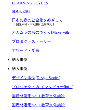
LEARNING STYLES
SDGs/ESG
日本の森の健全化をめざして
[ 国産木材・未利用材 活用家具 ]
オカムラのものづくり[Make with]
プロダクトストーリー
アワード・受賞
納入事例
納入事例
デザイン事例[Design Stories]
プロジェクト & インタビュー[bp.+]
国産材活用 vol.1 教育文化施設
国産材活用 vol.2 教育文化施設