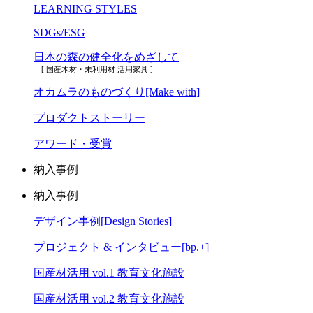
LEARNING STYLES
SDGs/ESG
日本の森の健全化をめざして
[ 国産木材・未利用材 活用家具 ]
オカムラのものづくり[Make with]
プロダクトストーリー
アワード・受賞
納入事例
納入事例
デザイン事例[Design Stories]
プロジェクト & インタビュー[bp.+]
国産材活用 vol.1 教育文化施設
国産材活用 vol.2 教育文化施設