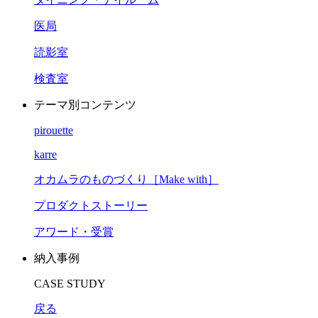
医局
読影室
検査室
テーマ別コンテンツ
pirouette
karre
オカムラのものづくり［Make with］
プロダクトストーリー
アワード・受賞
納入事例
CASE STUDY
戻る