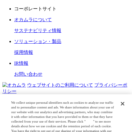
コーポレートサイト
オカムラについて
サステナビリティ情報
ソリューション・製品
採用情報
IR情報
お問い合わせ
ウェブサイトのご利用について
プライバシーポ
リシー
COPYRIGHT © OKAMURA CORPORATION. ALL RIGHTS
We collect unique personal identifiers such as cookies to analyze our traffic
RESERVED.
and to personalize content and ads. We share information about your use of
our website with our analytics and advertising partners, who may combine
it with other information that you have provided to them or that they have
日本公式
企業広報
collected from your use of their services. Please click "
here
" to see more
details about how we use cookies and the retention period of each cookie.
You have the right to opt out of our sharing of your information with our