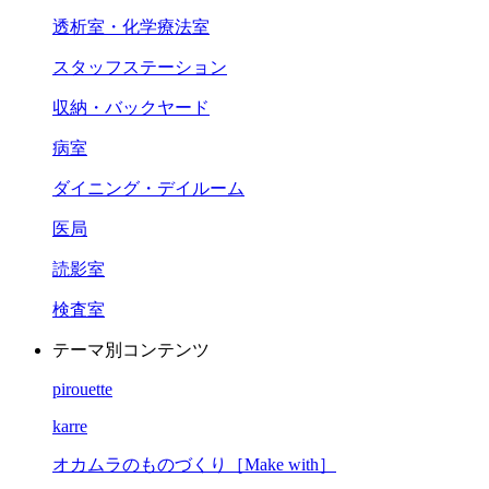
透析室・化学療法室
スタッフステーション
収納・バックヤード
病室
ダイニング・デイルーム
医局
読影室
検査室
テーマ別コンテンツ
pirouette
karre
オカムラのものづくり［Make with］