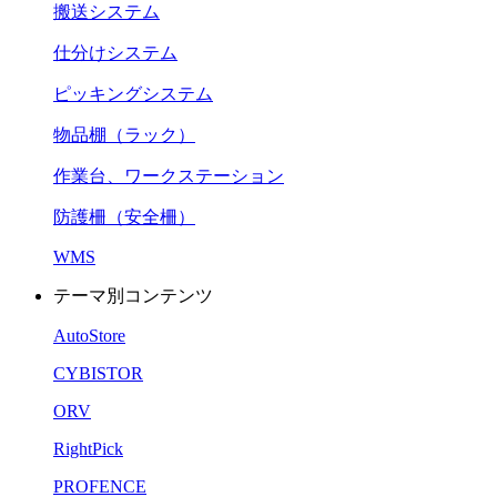
搬送システム
仕分けシステム
ピッキングシステム
物品棚（ラック）
作業台、ワークステーション
防護柵（安全柵）
WMS
テーマ別コンテンツ
AutoStore
CYBISTOR
ORV
RightPick
PROFENCE