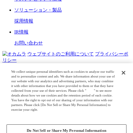
ソリューション・製品
採用情報
IR情報
お問い合わせ
ウェブサイトのご利用について
プライバシーポ
リシー
COPYRIGHT © OKAMURA CORPORATION. ALL RIGHTS
We collect unique personal identifiers such as cookies to analyze our traffic
RESERVED.
and to personalize content and ads. We share information about your use of
our website with our analytics and advertising partners, who may combine
日本公式
企業広報
it with other information that you have provided to them or that they have
collected from your use of their services. Please click "
here
" to see more
details about how we use cookies and the retention period of each cookie.
You have the right to opt out of our sharing of your information with our
partners. Please click [Do Not Sell or Share My Personal Information] to
exercise your right.
Privacy Policy
Change your sell or share preference
Do Not Sell or Share My Personal Information