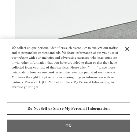
We collect unique personal identifiers such as cookies to analyze our traffic
and to personalize content and ads. We share information about your use of
our website with our analytics and advertising partners, who may combine
it with other information that you have provided to them or that they have
collected from your use of their services. Please click "
here
" to see more
details about how we use cookies and the retention period of each cookie.
You have the right to opt out of our sharing of your information with our
partners. Please click [Do Not Sell or Share My Personal Information] to
exercise your right.
Privacy Policy
Change your sell or share preference
Do Not Sell or Share My Personal Information
OK