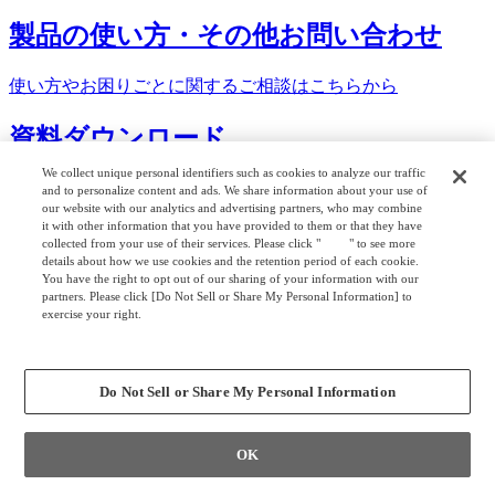
製品の使い方・
その他お問い合わせ
使い方やお困りごとに関する
ご相談はこちらから
資料
ダウンロード
We collect unique personal identifiers such as cookies to analyze our traffic
オフィスづくりに役立つ
さまざまな情報をご提供しています
and to personalize content and ads. We share information about your use of
our website with our analytics and advertising partners, who may combine
it with other information that you have provided to them or that they have
サイトマップ
collected from your use of their services. Please click "
here
" to see more
details about how we use cookies and the retention period of each cookie.
製品情報
You have the right to opt out of our sharing of your information with our
partners. Please click [Do Not Sell or Share My Personal Information] to
カタログ
exercise your right.
Privacy Policy
ツール
Change your sell or share preference
カラーシミュレーション
Do Not Sell or Share My Personal Information
360°View
OK
取扱説明書検索