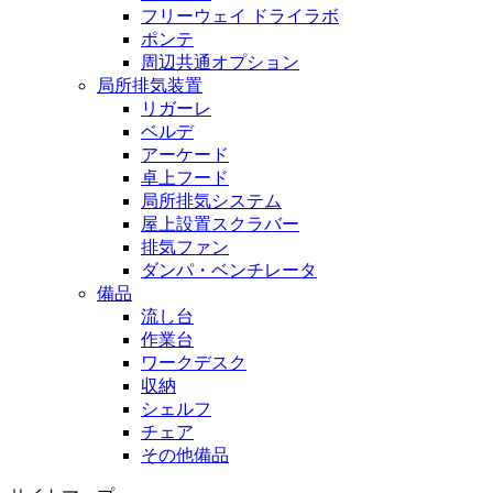
フリーウェイ ドライラボ
ポンテ
周辺共通オプション
局所排気装置
リガーレ
ベルデ
アーケード
卓上フード
局所排気システム
屋上設置スクラバー
排気ファン
ダンパ・ベンチレータ
備品
流し台
作業台
ワークデスク
収納
シェルフ
チェア
その他備品