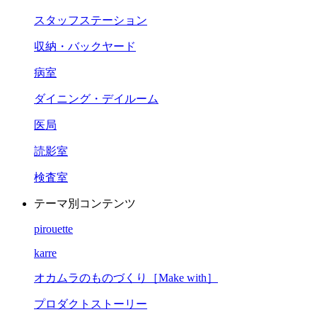
スタッフステーション
収納・バックヤード
病室
ダイニング・デイルーム
医局
読影室
検査室
テーマ別コンテンツ
pirouette
karre
オカムラのものづくり［Make with］
プロダクトストーリー