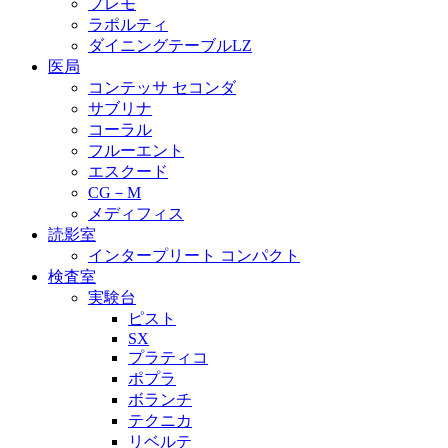
プレモ
ラポルティ
ダイニングテーブルLZ
医局
コンテッサ セコンダ
サブリナ
コーラル
フルーエント
エスクード
CG－M
メディフィス
読影室
インタープリート コンパクト
検査室
実験台
ピスト
SX
プラティコ
ポプラ
ボランチ
テクニカ
リベルテ