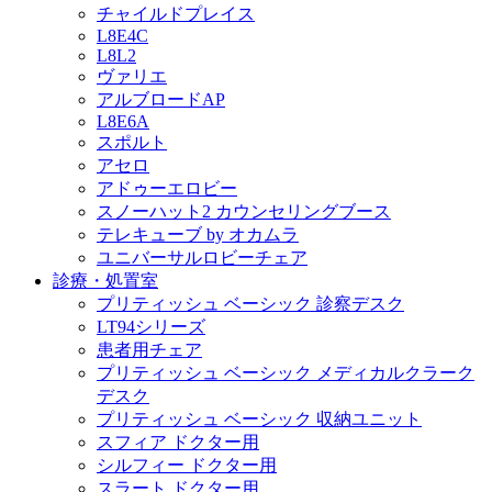
チャイルドプレイス
L8E4C
L8L2
ヴァリエ
アルブロードAP
L8E6A
スポルト
アセロ
アドゥーエロビー
スノーハット2 カウンセリングブース
テレキューブ by オカムラ
ユニバーサルロビーチェア
診療・処置室
プリティッシュ ベーシック 診察デスク
LT94シリーズ
患者用チェア
プリティッシュ ベーシック メディカルクラーク
デスク
プリティッシュ ベーシック 収納ユニット
スフィア ドクター用
シルフィー ドクター用
スラート ドクター用