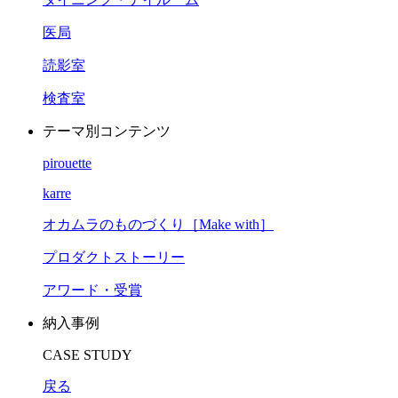
医局
読影室
検査室
テーマ別コンテンツ
pirouette
karre
オカムラのものづくり［Make with］
プロダクトストーリー
アワード・受賞
納入事例
CASE STUDY
戻る