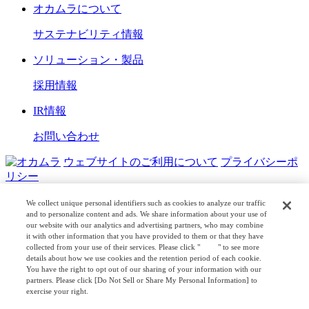
オカムラについて
サステナビリティ情報
ソリューション・製品
採用情報
IR情報
お問い合わせ
ウェブサイトのご利用について
プライバシーポ
リシー
COPYRIGHT © OKAMURA CORPORATION. ALL RIGHTS
We collect unique personal identifiers such as cookies to analyze our traffic
RESERVED.
and to personalize content and ads. We share information about your use of
our website with our analytics and advertising partners, who may combine
it with other information that you have provided to them or that they have
日本公式
企業広報
collected from your use of their services. Please click "
here
" to see more
details about how we use cookies and the retention period of each cookie.
You have the right to opt out of our sharing of your information with our
partners. Please click [Do Not Sell or Share My Personal Information] to
exercise your right.
Privacy Policy