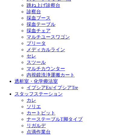
跳ね上げ診察台
診察台
採血ブース
採血テーブル
採血チェア
マルチユースワゴン
プリータ
メディカルライン
セレ
スツール
マルチカウンター
内視鏡洗浄運搬カート
透析室・化学療法室
イプシアEx/イプシアTre
スタッフステーション
カレ
ソリエ
カートピット
ナーステーブルT脚タイプ
リガルデ
点滴作業台