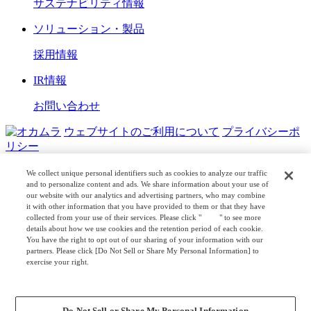
サステナビリティ情報
ソリューション・製品
採用情報
IR情報
お問い合わせ
ウェブサイトのご利用について
プライバシーポ
リシー
COPYRIGHT © OKAMURA CORPORATION. ALL RIGHTS
We collect unique personal identifiers such as cookies to analyze our traffic
RESERVED.
and to personalize content and ads. We share information about your use of
our website with our analytics and advertising partners, who may combine
it with other information that you have provided to them or that they have
日本公式
企業広報
collected from your use of their services. Please click "
here
" to see more
details about how we use cookies and the retention period of each cookie.
You have the right to opt out of our sharing of your information with our
partners. Please click [Do Not Sell or Share My Personal Information] to
exercise your right.
Privacy Policy
Change your sell or share preference
Do Not Sell or Share My Personal Information