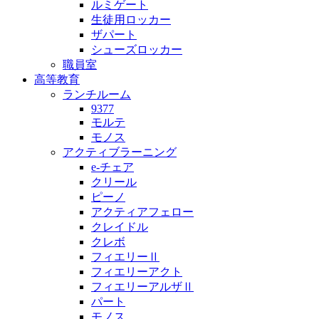
ルミゲート
生徒用ロッカー
ザパート
シューズロッカー
職員室
高等教育
ランチルーム
9377
モルテ
モノス
アクティブラーニング
e-チェア
クリール
ピーノ
アクティアフェロー
クレイドル
クレボ
フィエリーⅡ
フィエリーアクト
フィエリーアルザⅡ
パート
モノス