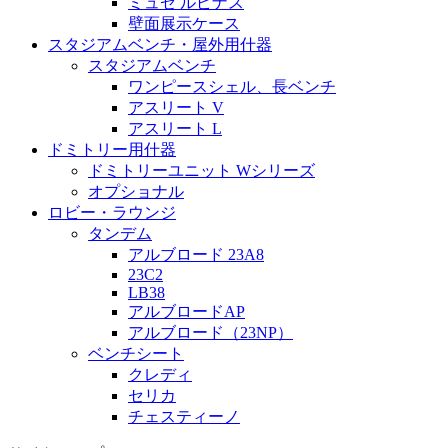
ミュゼ ルピナス
壁面展示ケース
スタジアムベンチ・屋外用什器
スタジアムベンチ
ワンピースシェル、長ベンチ
アスリート V
アスリート L
ドミトリー用什器
ドミトリーユニット Wシリーズ
オプショナル
ロビー・ラウンジ
タンデム
アルブロード 23A8
23C2
LB38
アルブロードAP
アルブロード（23NP）
ベンチシート
クレディ
セリカ
チェスティーノ