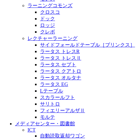
ラーニングコモンズ
クロスコ
ドック
ロッジ
クレボ
レクチャーラーニング
サイドフォールドテーブル［ブリンクス］
ラータス トレスR
ラータス トレスⅡ
ラータス セプト
ラータス クアトロ
ラータス オルタナ
ラータス EG
Lテーブル
スカラールフト
サリトロ
フィエリーアルザⅡ
モルテ
メディアセンター・図書館
ICT
自動読取返却ワゴン