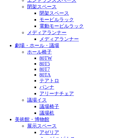
エントランススペース
閉架スペース
閉架スペース
モービルラック
電動モービルラック
メディアランナー
メディアランナー
劇場・ホール・議場
ホール椅子
80TW
80T5
80T7
80TA
テアトロ
パンナ
アリーナチェア
議場イス
議場椅子
議場机
美術館・博物館
展示スペース
アゼリア