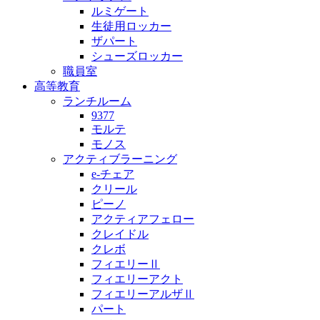
ルミゲート
生徒用ロッカー
ザパート
シューズロッカー
職員室
高等教育
ランチルーム
9377
モルテ
モノス
アクティブラーニング
e-チェア
クリール
ピーノ
アクティアフェロー
クレイドル
クレボ
フィエリーⅡ
フィエリーアクト
フィエリーアルザⅡ
パート