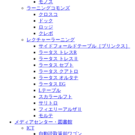
モノス
ラーニングコモンズ
クロスコ
ドック
ロッジ
クレボ
レクチャーラーニング
サイドフォールドテーブル［ブリンクス］
ラータス トレスR
ラータス トレスⅡ
ラータス セプト
ラータス クアトロ
ラータス オルタナ
ラータス EG
Lテーブル
スカラールフト
サリトロ
フィエリーアルザⅡ
モルテ
メディアセンター・図書館
ICT
自動読取返却ワゴン