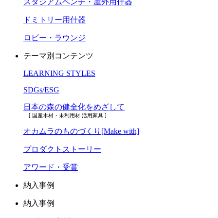
スタジアムベンチ・屋外用什器
ドミトリー用什器
ロビー・ラウンジ
テーマ別コンテンツ
LEARNING STYLES
SDGs/ESG
日本の森の健全化をめざして
[ 国産木材・未利用材 活用家具 ]
オカムラのものづくり[Make with]
プロダクトストーリー
アワード・受賞
納入事例
納入事例