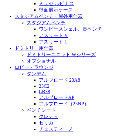
ミュゼ ルピナス
壁面展示ケース
スタジアムベンチ・屋外用什器
スタジアムベンチ
ワンピースシェル、長ベンチ
アスリート V
アスリート L
ドミトリー用什器
ドミトリーユニット Wシリーズ
オプショナル
ロビー・ラウンジ
タンデム
アルブロード 23A8
23C2
LB38
アルブロードAP
アルブロード（23NP）
ベンチシート
クレディ
セリカ
チェスティーノ