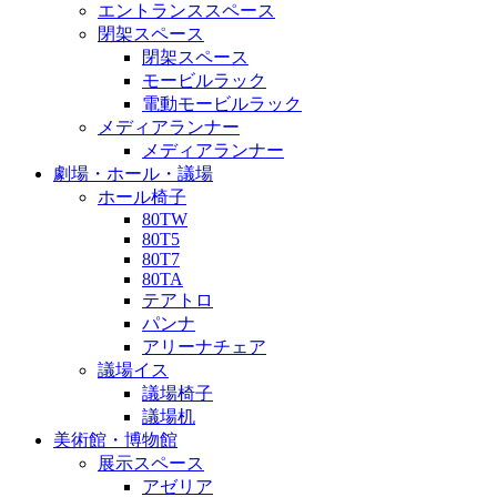
エントランススペース
閉架スペース
閉架スペース
モービルラック
電動モービルラック
メディアランナー
メディアランナー
劇場・ホール・議場
ホール椅子
80TW
80T5
80T7
80TA
テアトロ
パンナ
アリーナチェア
議場イス
議場椅子
議場机
美術館・博物館
展示スペース
アゼリア