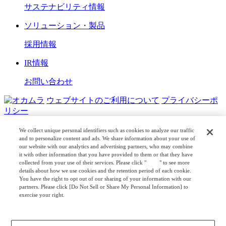
サステナビリティ情報
ソリューション・製品
採用情報
IR情報
お問い合わせ
ウェブサイトのご利用について
プライバシーポ
リシー
COPYRIGHT © OKAMURA CORPORATION. ALL RIGHTS
We collect unique personal identifiers such as cookies to analyze our traffic
RESERVED.
and to personalize content and ads. We share information about your use of
our website with our analytics and advertising partners, who may combine
it with other information that you have provided to them or that they have
日本公式
企業広報
collected from your use of their services. Please click "
here
" to see more
details about how we use cookies and the retention period of each cookie.
You have the right to opt out of our sharing of your information with our
partners. Please click [Do Not Sell or Share My Personal Information] to
exercise your right.
Privacy Policy
Change your sell or share preference