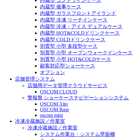
内蔵型 ゴンドラインケース
内蔵型 催事ケース
内蔵型 ガラスフロントアイランド
内蔵型 冷凍 リーチインケース
内蔵型 冷凍・アイス デュアルケース
内蔵型 HOT&COLDドリンクケース
内蔵型 COLDドリンクケース
別置型 小型 多段型ケース
別置型 小型 オープンウォークインケース
別置型 小型 HOT&COLDケース
顧客対応型ショーケース
オプション
店舗管理システム
店舗用データ管理クラウドサービス
OSCOM CLOUD
警報盤 ショーケースナビゲーションシステム
OSCOM Alto
OSCOM Base
oscom mini
冷凍冷蔵施設／作業室
冷凍冷蔵施設／作業室
システム作業台・システム壁面棚