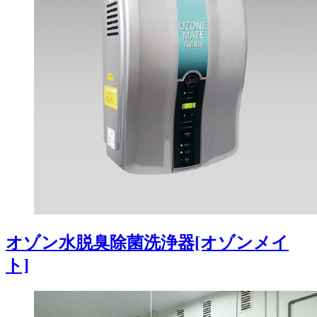
オゾン水脱臭除菌洗浄器[オゾンメイ
ト]