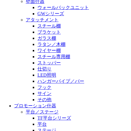
壁面什器
ウォールバックユニット
GWシリーズ
アタッチメント
スチール棚
ブラケット
ガラス棚
ラタン／木棚
ワイヤー棚
スチール専用棚
ストッパー
仕切り
LED照明
ハンガーパイプ／バー
フック
サイン
その他
プロモーション什器
平台／ステージ
TF平台シリーズ
平台
ステージ