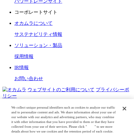
パワートレーンサイト
コーポレートサイト
オカムラについて
サステナビリティ情報
ソリューション・製品
採用情報
IR情報
お問い合わせ
ウェブサイトのご利用について
プライバシーポ
リシー
COPYRIGHT © OKAMURA CORPORATION. ALL RIGHTS
We collect unique personal identifiers such as cookies to analyze our traffic
RESERVED.
and to personalize content and ads. We share information about your use of
our website with our analytics and advertising partners, who may combine
日本公式
企業広報
it with other information that you have provided to them or that they have
collected from your use of their services. Please click "
here
" to see more
details about how we use cookies and the retention period of each cookie.