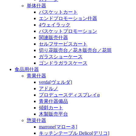
単体什器
バスケットカート
エンドプロモーション什器
4ウェイラック
バスケットプロモーション
関連販売什器
セルフサービスカート
切り花販売台／花き販売台／花筒
ガラスショーケース
ゴンドラガラスケース
食品用什器
青果什器
verda[ヴェルダ]
アドルノ
プロデュースディスプレイα
青果什器備品
傾斜カート
木製販売平台
惣菜什器
marrone[マローネ]
キッチンテーブル Delico[デリコ]