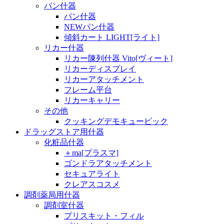
パン什器
パン什器
NEWパン什器
傾斜カート LIGHT[ライト]
リカー什器
リカー陳列什器 Vito[ヴィート]
リカーディスプレイ
リカーアタッチメント
フレーム平台
リカーキャリー
その他
クッキングデモキュービック
ドラッグストア用什器
化粧品什器
＋ma[プラスマ]
ゴンドラアタッチメント
セキュアライト
クレアスコスメ
調剤薬局用什器
調剤室什器
プリスキット・フィル