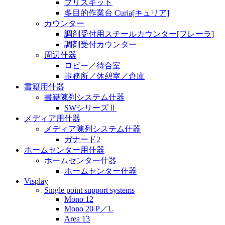
プリスキット
多目的作業台 Curia[キュリア]
カウンター
調剤受付用スチールカウンター[フレーラ]
調剤受付カウンター
周辺什器
ロビー／待合室
事務所／休憩室／倉庫
書籍用什器
書籍陳列システム什器
SWシリーズⅡ
メディア用什器
メディア陳列システム什器
ガナード2
ホームセンター用什器
ホームセンター什器
ホームセンター什器
Visplay
Single point support systems
Mono 12
Mono 20 P／L
Area 13