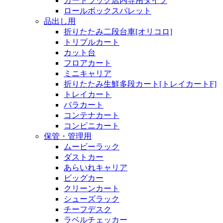
カートラック店内専用タイプ
ロールボックスパレット
品出し用
折りたたみ二段台車[オリコロ]
トリプルカート
カット台
フロアカート
ミニキャリア
折りたたみ生鮮多段カート[トレイカートF]
トレイカート
バラカート
コンテナカート
コンビニカート
保管・管理用
ムービーラック
ダストカー
あらいれキャリア
ビッグカー
クリーンカート
シューズラック
チーフデスク
ラベルチェッカー