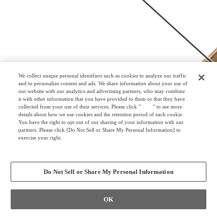
We collect unique personal identifiers such as cookies to analyze our traffic
and to personalize content and ads. We share information about your use of
our website with our analytics and advertising partners, who may combine
it with other information that you have provided to them or that they have
collected from your use of their services. Please click "
here
" to see more
details about how we use cookies and the retention period of each cookie.
You have the right to opt out of our sharing of your information with our
partners. Please click [Do Not Sell or Share My Personal Information] to
exercise your right.
Privacy Policy
Change your sell or share preference
Do Not Sell or Share My Personal Information
OK