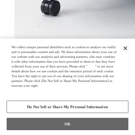
We collect unique personal identifiers such as cookies to analyze our traffic
and to personalize content and ads. We share information about your use of
our website with our analytics and advertising partners, who may combine
座面の下には荷物の収納が可能で、狭いスペースでも荷物の
it with other information that you have provided to them or that they have
collected from your use of their services. Please click "
here
" to see more
置き場を確保できます。ネスティング収納も可能です。（有
details about how we use cookies and the retention period of each cookie.
効寸法：300W×320D×280H）
You have the right to opt out of our sharing of your information with our
partners. Please click [Do Not Sell or Share My Personal Information] to
exercise your right.
Privacy Policy
Change your sell or share preference
Do Not Sell or Share My Personal Information
OK