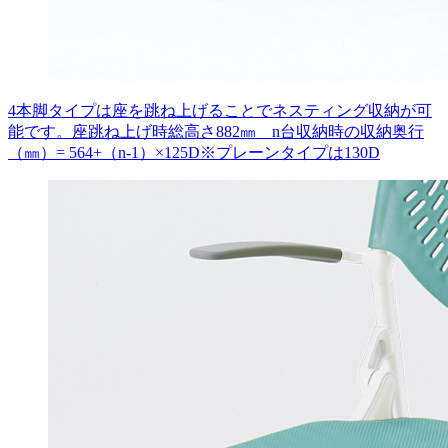
4本脚タイプは座を跳ね上げることでネスティング収納が可
能です。座跳ね上げ時総高さ882㎜ n台収納時の収納奥行
（㎜）= 564+（n-1）×125D※プレーンタイプは130D