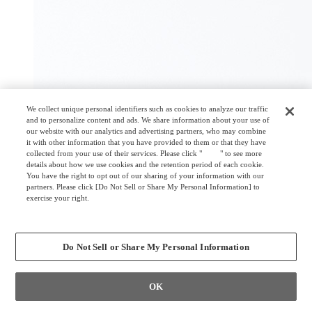
We collect unique personal identifiers such as cookies to analyze our traffic
and to personalize content and ads. We share information about your use of
our website with our analytics and advertising partners, who may combine
it with other information that you have provided to them or that they have
collected from your use of their services. Please click "
here
" to see more
details about how we use cookies and the retention period of each cookie.
You have the right to opt out of our sharing of your information with our
partners. Please click [Do Not Sell or Share My Personal Information] to
exercise your right.
Privacy Policy
Change your sell or share preference
Do Not Sell or Share My Personal Information
OK