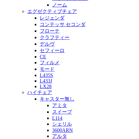
ノーム
エグゼクティブチェア
レジェンダ
コンテッサ セコンダ
フローテ
クラフティー
デルヴ
セフィーロ
CE
フィルメ
モード
L435S
L433J
LX28
ハイチェア
キャスター無し
アミタ
スイープ
L114
シェリル
3600ARN
アルタ