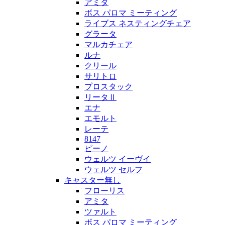
アミタ
ボス パロマ ミーティング
ライブス ネスティングチェア
グラータ
マルカチェア
ルナ
クリール
サリトロ
プロスタック
リータⅡ
エナ
エモルト
レーテ
8147
ピーノ
ウェルツ イーヴイ
ウェルツ セルフ
キャスター無し
フローリス
アミタ
ツァルト
ボス パロマ ミーティング