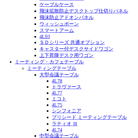
ケーブルケース
飛沫拡散防止デスクトップ仕切りパネル
飛沫防止アドオンパネル
ウィッシュボーン
スマートアーム
4L93
ＳＤシリーズ 共通オプション
キャスター付デスクサイドワゴン
上下昇降デスク用ワゴン
ミーティング・カフェテーブル
ミーティングテーブル
大型会議テーブル
4L78
トラヴァース
4L77
ミコト
4L75
シンフォニア
プリシード ミーティングテーブル
ラティオ Ⅲ
4L74
中型会議テーブル