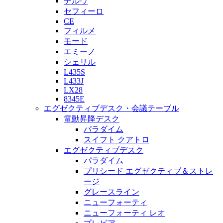
デルヴ
セフィーロ
CE
フィルメ
モード
エミーノ
シェリル
L435S
L433J
LX28
8345E
エグゼクティブデスク・会議テーブル
電動昇降デスク
パラダイム
スイフト クアトロ
エグゼクティブデスク
パラダイム
プリシード エグゼクティブ＆ストレ
ージ
グレースライン
ニューフォーティ
ニューフォーティ レオ