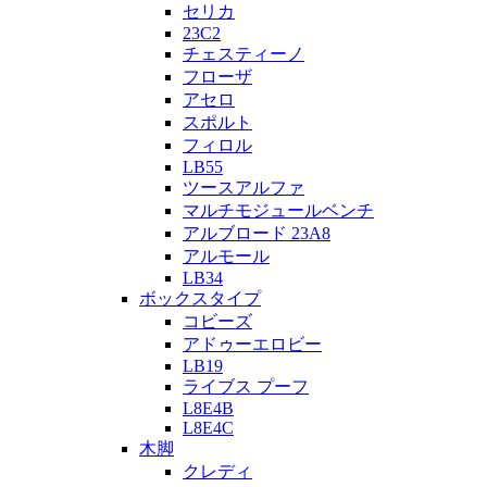
セリカ
23C2
チェスティーノ
フローザ
アセロ
スポルト
フィロル
LB55
ツースアルファ
マルチモジュールベンチ
アルブロード 23A8
アルモール
LB34
ボックスタイプ
コビーズ
アドゥーエロビー
LB19
ライブス プーフ
L8E4B
L8E4C
木脚
クレディ