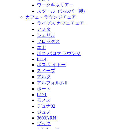
ワークキャリアー
スツール（シルバー脚）
カフェ・ラウンジチェア
ライブス カフェチェア
アミタ
シェリル
フロックス
エナ
ボス パロマ ラウンジ
L114
ボス ケイトー
スイープ
アルタ
アルフォルムⅢ
ポート
L171
モノス
デュナ02
ジュノ
3600ARN
プック