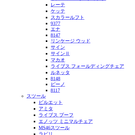
レーテ
ケッテ
スカラールフト
9377
エナ
8147
リンケージ ウッド
サイン
サインⅡ
マカオ
ライブス フォールディングチェア
ルネッタ
8148
ピーノ
8117
スツール
ピルエット
アミタ
ライブス プーフ
エノッツ ミニマルチェア
MS46スツール
ラピリ