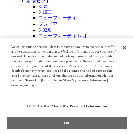
応接セット
S-30
S-18H
ニューフォーティ
プレビア
S-32X
ニューフォーティ レオ
S-78A
LX15
We collect unique personal identifiers such as cookies to analyze our traffic
and to personalize content and ads. We share information about your use of
フェムール
our website with our analytics and advertising partners, who may combine
S-15
it with other information that you have provided to them or that they have
S-99
collected from your use of their services. Please click "
here
" to see more
S-70X
details about how we use cookies and the retention period of each cookie.
S-29S
You have the right to opt out of our sharing of your information with our
リテラ
partners. Please click [Do Not Sell or Share My Personal Information] to
exercise your right.
8302X
Privacy Policy
S-1R
Change your sell or share preference
8346R
8346X
Do Not Sell or Share My Personal Information
ワークブース
個室タイプ
建材タイプ
OK
ライブス パーティション
フルクローズドタイプ