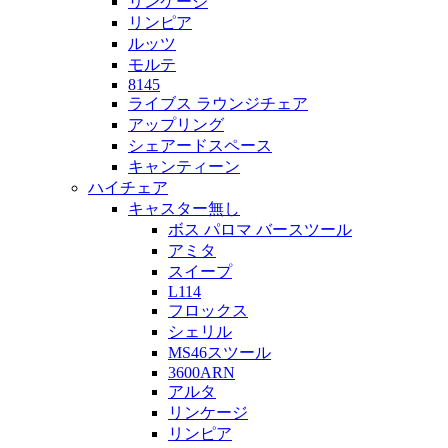
リンケージ
リンピア
ルッツ
モルテ
8145
ライブス ラウンジチェア
アップリング
シェアードスペース
キャンティーン
ハイチェア
キャスター無し
ボス パロマ バースツール
アミタ
スイープ
L114
フロックス
シェリル
MS46スツール
3600ARN
アルタ
リンケージ
リンピア