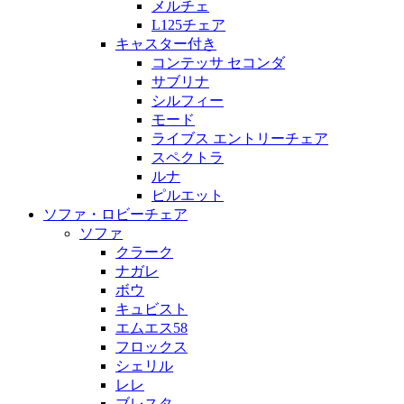
メルチェ
L125チェア
キャスター付き
コンテッサ セコンダ
サブリナ
シルフィー
モード
ライブス エントリーチェア
スペクトラ
ルナ
ピルエット
ソファ・ロビーチェア
ソファ
クラーク
ナガレ
ボウ
キュビスト
エムエス58
フロックス
シェリル
レレ
ブレスタ