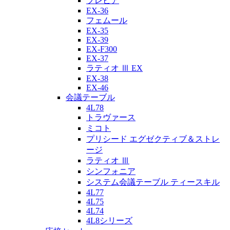
プレビア
EX-36
フェムール
EX-35
EX-39
EX-F300
EX-37
ラティオ Ⅲ EX
EX-38
EX-46
会議テーブル
4L78
トラヴァース
ミコト
プリシード エグゼクティブ＆ストレ
ージ
ラティオ Ⅲ
シンフォニア
システム会議テーブル ティースキル
4L77
4L75
4L74
4L8シリーズ