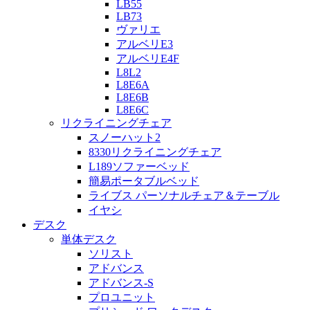
LB55
LB73
ヴァリエ
アルベリE3
アルベリE4F
L8L2
L8E6A
L8E6B
L8E6C
リクライニングチェア
スノーハット2
8330リクライニングチェア
L189ソファーベッド
簡易ポータブルベッド
ライブス パーソナルチェア＆テーブル
イヤシ
デスク
単体デスク
ソリスト
アドバンス
アドバンス-S
プロユニット