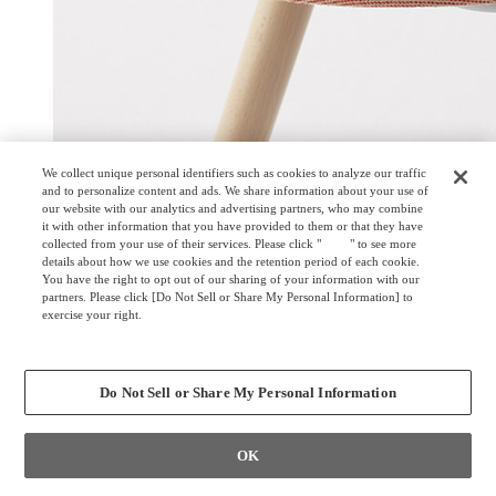
We collect unique personal identifiers such as cookies to analyze our traffic
and to personalize content and ads. We share information about your use of
our website with our analytics and advertising partners, who may combine
it with other information that you have provided to them or that they have
collected from your use of their services. Please click "
here
" to see more
details about how we use cookies and the retention period of each cookie.
You have the right to opt out of our sharing of your information with our
partners. Please click [Do Not Sell or Share My Personal Information] to
異硬度クッション
exercise your right.
Privacy Policy
Change your sell or share preference
座張りタイプはより柔らかな座り心地です。硬さは異なる3
種類のウレタンを一体で成型しました。前方は、太腿を圧迫
Do Not Sell or Share My Personal Information
しない柔らかな座り心地のクッション。後方には、お尻をし
っかりサポートする硬いクッションを採用しました。
OK