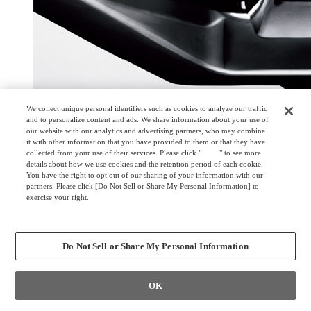
We collect unique personal identifiers such as cookies to analyze our traffic
and to personalize content and ads. We share information about your use of
our website with our analytics and advertising partners, who may combine
it with other information that you have provided to them or that they have
collected from your use of their services. Please click "
here
" to see more
details about how we use cookies and the retention period of each cookie.
You have the right to opt out of our sharing of your information with our
partners. Please click [Do Not Sell or Share My Personal Information] to
exercise your right.
Privacy Policy
Change your sell or share preference
Do Not Sell or Share My Personal Information
OK