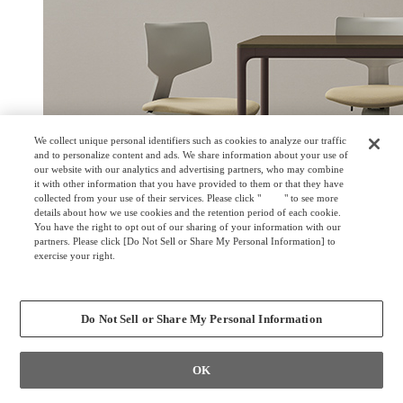
We collect unique personal identifiers such as cookies to analyze our traffic
and to personalize content and ads. We share information about your use of
our website with our analytics and advertising partners, who may combine
it with other information that you have provided to them or that they have
collected from your use of their services. Please click "
here
" to see more
details about how we use cookies and the retention period of each cookie.
You have the right to opt out of our sharing of your information with our
partners. Please click [Do Not Sell or Share My Personal Information] to
exercise your right.
Privacy Policy
Change your sell or share preference
Do Not Sell or Share My Personal Information
OK
タッチダウン