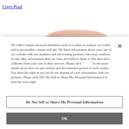
Lives Pouf
We collect unique personal identifiers such as cookies to analyze our traffic
and to personalize content and ads. We share information about your use of
our website with our analytics and advertising partners, who may combine
it with other information that you have provided to them or that they have
collected from your use of their services. Please click "
here
" to see more
details about how we use cookies and the retention period of each cookie.
You have the right to opt out of our sharing of your information with our
partners. Please click [Do Not Sell or Share My Personal Information] to
exercise your right.
Privacy Policy
Change your sell or share preference
Do Not Sell or Share My Personal Information
OK