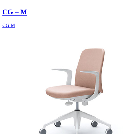
CG－M
CG-M