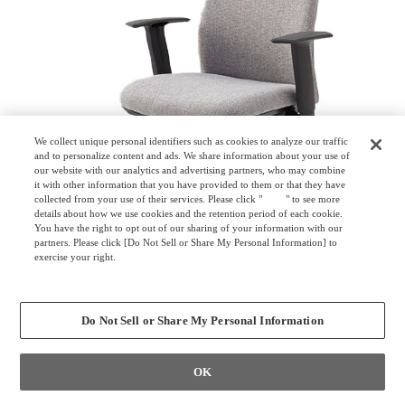
We collect unique personal identifiers such as cookies to analyze our traffic
and to personalize content and ads. We share information about your use of
our website with our analytics and advertising partners, who may combine
it with other information that you have provided to them or that they have
collected from your use of their services. Please click "
here
" to see more
details about how we use cookies and the retention period of each cookie.
You have the right to opt out of our sharing of your information with our
partners. Please click [Do Not Sell or Share My Personal Information] to
exercise your right.
Privacy Policy
Change your sell or share preference
ノーム
Do Not Sell or Share My Personal Information
norm
OK
Quality Pays for Itself