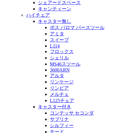
シェアードスペース
キャンティーン
ハイチェア
キャスター無し
ボス パロマ バースツール
アミタ
スイープ
L114
フロックス
シェリル
MS46スツール
3600ARN
アルタ
リンケージ
リンピア
メルチェ
L125チェア
キャスター付き
コンテッサ セコンダ
サブリナ
シルフィー
モード