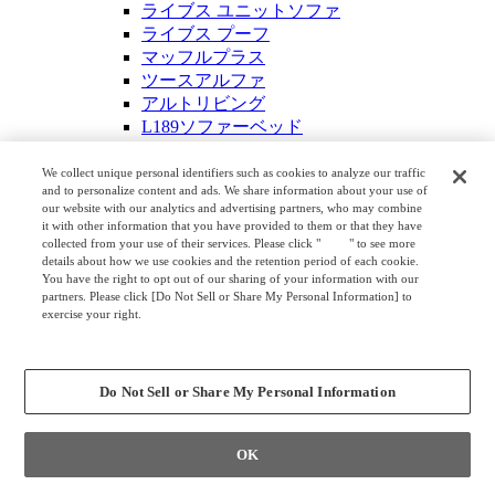
ライブス ユニットソファ
ライブス プーフ
マッフルプラス
ツースアルファ
アルトリビング
L189ソファーベッド
イージーチェア＆ソファ
シェアードスペース
We collect unique personal identifiers such as cookies to analyze our traffic
and to personalize content and ads. We share information about your use of
ホームソファ
our website with our analytics and advertising partners, who may combine
ワークキャリアー
it with other information that you have provided to them or that they have
ロビーチェア
collected from your use of their services. Please click "
here
" to see more
details about how we use cookies and the retention period of each cookie.
アルミ・スチール脚
You have the right to opt out of our sharing of your information with our
アルブロード（23NP）
partners. Please click [Do Not Sell or Share My Personal Information] to
アルブロードAP
exercise your right.
Privacy Policy
LB38
Change your sell or share preference
セリカ
23C2
Do Not Sell or Share My Personal Information
チェスティーノ
フローザ
アセロ
OK
スポルト
フィロル