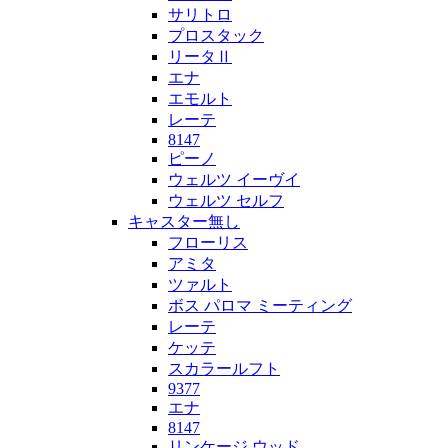
サリトロ
プロスタック
リータⅡ
エナ
エモルト
レーテ
8147
ピーノ
ウェルツ イーヴイ
ウェルツ セルフ
キャスター無し
フローリス
アミタ
ツァルト
ボス パロマ ミーティング
レーテ
ケッテ
スカラールフト
9377
エナ
8147
リンケージ ウッド