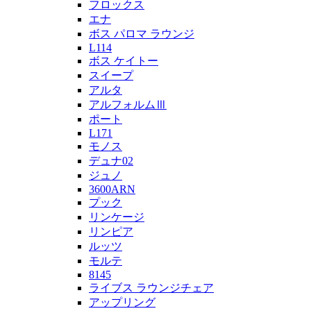
フロックス
エナ
ボス パロマ ラウンジ
L114
ボス ケイトー
スイープ
アルタ
アルフォルムⅢ
ポート
L171
モノス
デュナ02
ジュノ
3600ARN
プック
リンケージ
リンピア
ルッツ
モルテ
8145
ライブス ラウンジチェア
アップリング