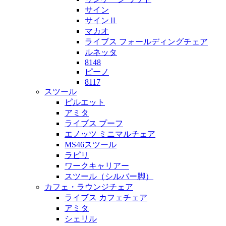
サイン
サインⅡ
マカオ
ライブス フォールディングチェア
ルネッタ
8148
ピーノ
8117
スツール
ピルエット
アミタ
ライブス プーフ
エノッツ ミニマルチェア
MS46スツール
ラピリ
ワークキャリアー
スツール（シルバー脚）
カフェ・ラウンジチェア
ライブス カフェチェア
アミタ
シェリル