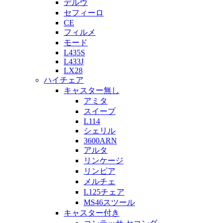
デルヴ
セフィーロ
CE
フィルメ
モード
L435S
L433J
LX28
ハイチェア
キャスター無し
アミタ
スイープ
L114
シェリル
3600ARN
アルタ
リンケージ
リンピア
メルチェ
L125チェア
MS46スツール
キャスター付き