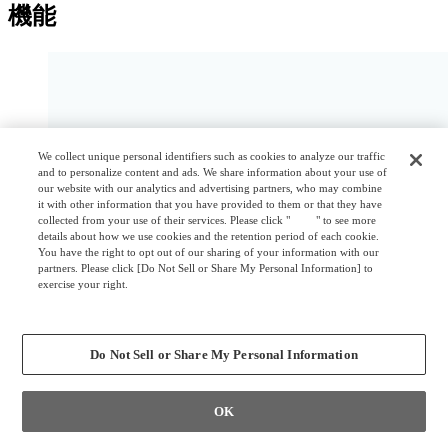
機能
We collect unique personal identifiers such as cookies to analyze our traffic
and to personalize content and ads. We share information about your use of
our website with our analytics and advertising partners, who may combine
it with other information that you have provided to them or that they have
collected from your use of their services. Please click "
here
" to see more
details about how we use cookies and the retention period of each cookie.
You have the right to opt out of our sharing of your information with our
partners. Please click [Do Not Sell or Share My Personal Information] to
exercise your right.
Privacy Policy
Change your sell or share preference
Do Not Sell or Share My Personal Information
OK