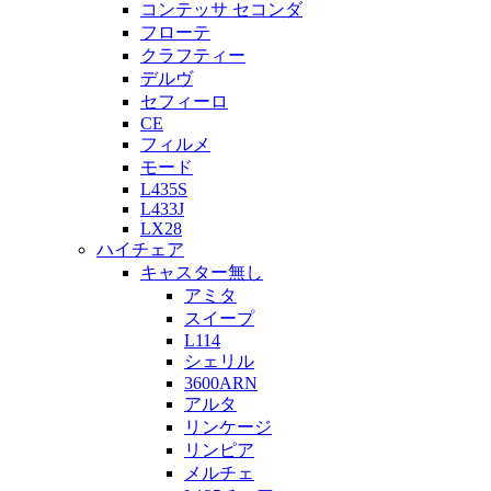
コンテッサ セコンダ
フローテ
クラフティー
デルヴ
セフィーロ
CE
フィルメ
モード
L435S
L433J
LX28
ハイチェア
キャスター無し
アミタ
スイープ
L114
シェリル
3600ARN
アルタ
リンケージ
リンピア
メルチェ