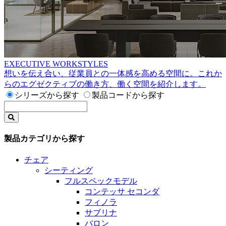
EXECUTIVE WORKSTYLES
想いを伝え合い、従業員との一体感を高める空間に。これか
らのエグゼクティブの働き方、働く空間を紹介します。
シリーズから探す
製品コードから探す
製品カテゴリから探す
チェア
シーティング
フルスペックモデル
コンテッサ セコンダ
フィノラ
サブリナ
バロン