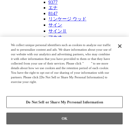
9377
エナ
8147
リンケージ ウッド
サイン
サインⅡ
マカオ
ライブス フォールディングチェア
We collect unique personal identifiers such as cookies to analyze our traffic
ルネッタ
and to personalize content and ads. We share information about your use of
8148
our website with our analytics and advertising partners, who may combine
it with other information that you have provided to them or that they have
ピーノ
collected from your use of their services. Please click "
here
" to see more
8117
details about how we use cookies and the retention period of each cookie.
スツール
You have the right to opt out of our sharing of your information with our
ピルエット
partners. Please click [Do Not Sell or Share My Personal Information] to
exercise your right.
アミタ
Privacy Policy
ライブス プーフ
Change your sell or share preference
エノッツ ミニマルチェア
MS46スツール
Do Not Sell or Share My Personal Information
ラピリ
ワークキャリアー
OK
スツール（シルバー脚）
カフェ・ラウンジチェア