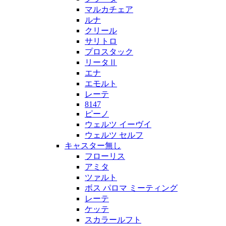
マルカチェア
ルナ
クリール
サリトロ
プロスタック
リータⅡ
エナ
エモルト
レーテ
8147
ピーノ
ウェルツ イーヴイ
ウェルツ セルフ
キャスター無し
フローリス
アミタ
ツァルト
ボス パロマ ミーティング
レーテ
ケッテ
スカラールフト