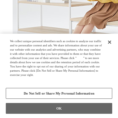
We collect unique personal identifiers such as cookies to analyze our traffic
and to personalize content and ads. We share information about your use of
our website with our analytics and advertising partners, who may combine
it with other information that you have provided to them or that they have
collected from your use of their services. Please click "
here
" to see more
details about how we use cookies and the retention period of each cookie.
You have the right to opt out of our sharing of your information with our
partners. Please click [Do Not Sell or Share My Personal Information] to
exercise your right.
Privacy Policy
Change your sell or share preference
Do Not Sell or Share My Personal Information
OK