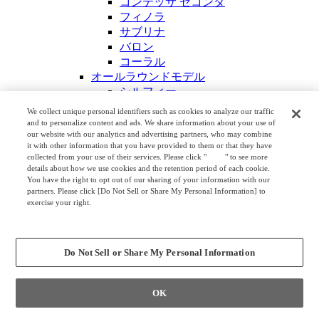
コンテッサ セコンダ
フィノラ
サブリナ
バロン
コーラル
オールラウンドモデル
シルフィー
スフィア
We collect unique personal identifiers such as cookies to analyze our traffic
ポータム
and to personalize content and ads. We share information about your use of
our website with our analytics and advertising partners, who may combine
ライトタスクモデル
it with other information that you have provided to them or that they have
モード
collected from your use of their services. Please click "
here
" to see more
フルーエント
details about how we use cookies and the retention period of each cookie.
You have the right to opt out of our sharing of your information with our
ライブス ワークチェア
partners. Please click [Do Not Sell or Share My Personal Information] to
シナーラ
exercise your right.
スラート
Privacy Policy
シフト
Change your sell or share preference
コンパクトモデル
Do Not Sell or Share My Personal Information
CG－M
ライブス エントリーチェア
スペクトラ
OK
ピルエット
パラベル チェア