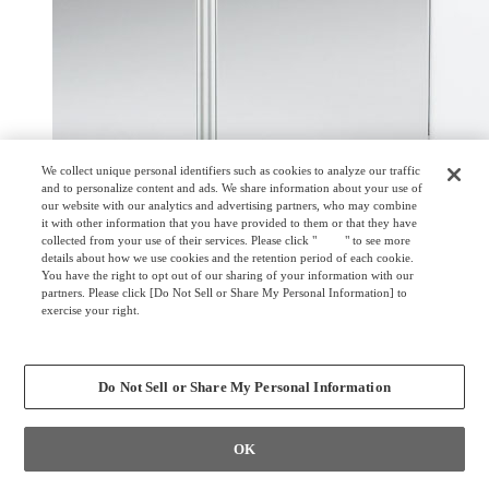
We collect unique personal identifiers such as cookies to analyze our traffic
and to personalize content and ads. We share information about your use of
our website with our analytics and advertising partners, who may combine
it with other information that you have provided to them or that they have
collected from your use of their services. Please click "
here
" to see more
details about how we use cookies and the retention period of each cookie.
You have the right to opt out of our sharing of your information with our
partners. Please click [Do Not Sell or Share My Personal Information] to
exercise your right.
両面ホワイトボード
Privacy Policy
Change your sell or share preference
Do Not Sell or Share My Personal Information
OK