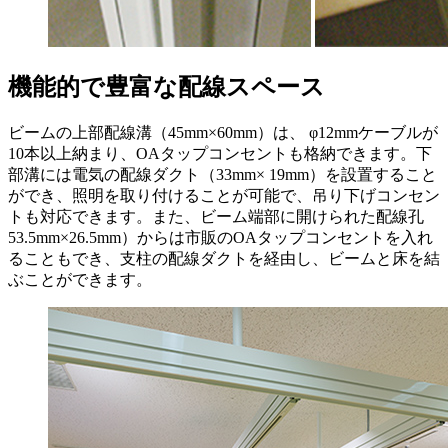
機能的で豊富な配線スペース
ビームの上部配線溝（45mm×60mm）は、 φ12mmケーブルが
10本以上納まり、OAタップコンセントも格納できます。下
部溝には電気の配線ダクト（33mm× 19mm）を設置すること
ができ、照明を取り付けることが可能で、吊り下げコンセン
トも対応できます。また、ビーム端部に開けられた配線孔
53.5mm×26.5mm）からは市販のOAタップコンセントを入れ
ることもでき、支柱の配線ダクトを経由し、ビームと床を結
ぶことができます。