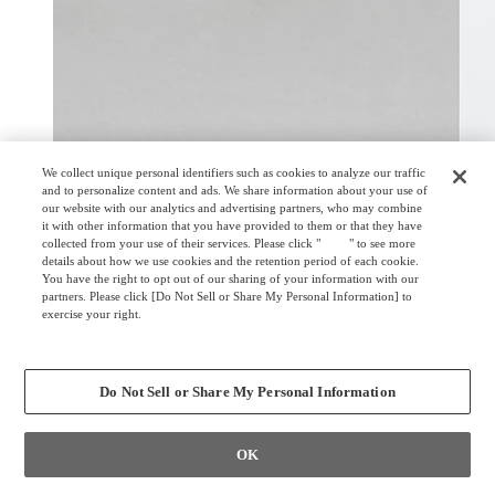
We collect unique personal identifiers such as cookies to analyze our traffic
and to personalize content and ads. We share information about your use of
our website with our analytics and advertising partners, who may combine
it with other information that you have provided to them or that they have
collected from your use of their services. Please click "
here
" to see more
details about how we use cookies and the retention period of each cookie.
You have the right to opt out of our sharing of your information with our
partners. Please click [Do Not Sell or Share My Personal Information] to
exercise your right.
Privacy Policy
Change your sell or share preference
Do Not Sell or Share My Personal Information
OK