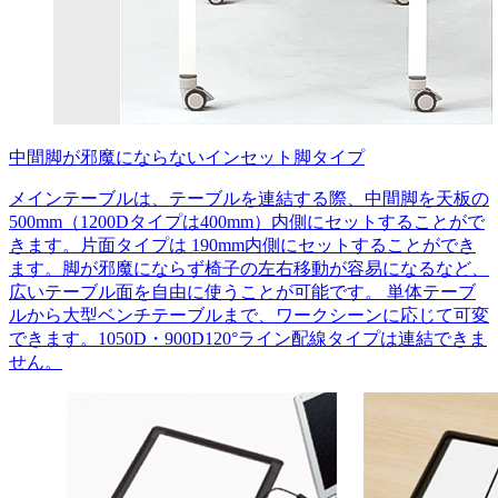
中間脚が邪魔にならないインセット脚タイプ
メインテーブルは、テーブルを連結する際、中間脚を天板の
500mm（1200Dタイプは400mm）内側にセットすることがで
きます。片面タイプは 190mm内側にセットすることができ
ます。脚が邪魔にならず椅子の左右移動が容易になるなど、
広いテーブル面を自由に使うことが可能です。 単体テーブ
ルから大型ベンチテーブルまで、ワークシーンに応じて可変
できます。1050D・900D120°ライン配線タイプは連結できま
せん。