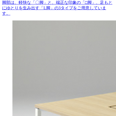
脚部は、軽快な「〇脚」と、端正な印象の「□脚」、足もと
にゆとりを生み出す「L脚」の3タイプをご用意していま
す。