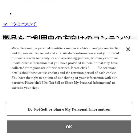
マークについて
製品をご利用中の方向けのコンテンツ
We collect unique personal identifiers such as cookies to analyze our traffic
取扱説明書
and to personalize content and ads. We share information about your use of
our website with our analytics and advertising partners, who may combine
製品の取扱説明書をご覧いただけます
it with other information that you have provided to them or that they have
collected from your use of their services. Please click "
here
" to see more
details about how we use cookies and the retention period of each cookie.
You have the right to opt out of our sharing of your information with our
シリーズから探す
製品コードから探す
partners. Please click [Do Not Sell or Share My Personal Information] to
exercise your right.
Privacy Policy
Change your sell or share preference
製品カテゴリから探す
Do Not Sell or Share My Personal Information
チェア
OK
シーティング
フルスペックモデル