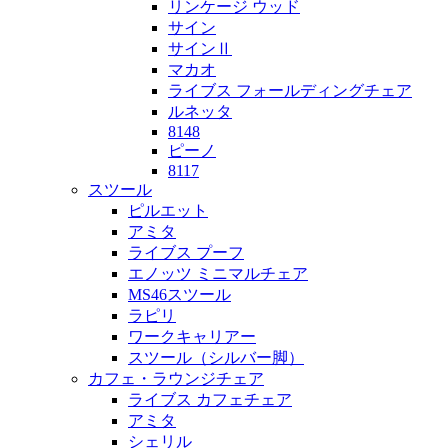
リンケージ ウッド
サイン
サインⅡ
マカオ
ライブス フォールディングチェア
ルネッタ
8148
ピーノ
8117
スツール
ピルエット
アミタ
ライブス プーフ
エノッツ ミニマルチェア
MS46スツール
ラピリ
ワークキャリアー
スツール（シルバー脚）
カフェ・ラウンジチェア
ライブス カフェチェア
アミタ
シェリル