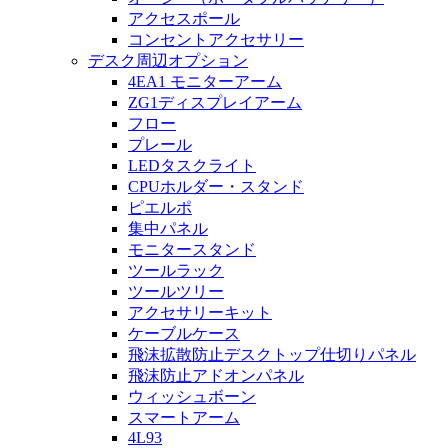
アクセスポール
コンセントアクセサリー
デスク周辺オプション
4EA1 モニターアーム
ZG1ディスプレイアーム
フロー
プレール
LEDタスクライト
CPUホルダー・スタンド
ピエルポ
集中パネル
モニタースタンド
ツールラック
ツールツリー
アクセサリーキット
ケーブルケース
飛沫拡散防止デスクトップ仕切りパネル
飛沫防止アドオンパネル
ウィッシュボーン
スマートアーム
4L93