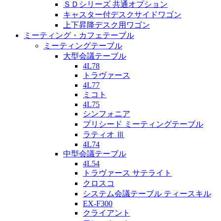
ＳＤシリーズ 共通オプション
キャスター付デスクサイドワゴン
上下昇降デスク用ワゴン
ミーティング・カフェテーブル
ミーティングテーブル
大型会議テーブル
4L78
トラヴァース
4L77
ミコト
4L75
シンフォニア
プリシード ミーティングテーブル
ラティオ Ⅲ
4L74
中型会議テーブル
4L54
トラヴァース サテライト
クロスコ
システム会議テーブル ティースキル
EX-F300
クライアント