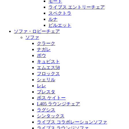
モード
ライブス エントリーチェア
スペクトラ
ルナ
ピルエット
ソファ・ロビーチェア
ソファ
クラーク
ナガレ
ボウ
キュビスト
エムエス58
フロックス
シェリル
レレ
ブレスタ
ボス ケイトー
L405 ラウンジチェア
ラグシス
シンタックス
ライブス コラボレーションソファ
ライブス ラウンジソファ