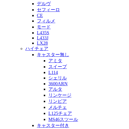
デルヴ
セフィーロ
CE
フィルメ
モード
L435S
L433J
LX28
ハイチェア
キャスター無し
アミタ
スイープ
L114
シェリル
3600ARN
アルタ
リンケージ
リンピア
メルチェ
L125チェア
MS46スツール
キャスター付き