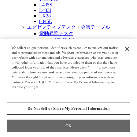
L435S
L433J
LX28
8345E
エグゼクティブデスク・会議テーブル
電動昇降デスク
パラダイム
スイフト クアトロ
We collect unique personal identifiers such as cookies to analyze our traffic
エグゼクティブデスク
and to personalize content and ads. We share information about your use of
our website with our analytics and advertising partners, who may combine
パラダイム
it with other information that you have provided to them or that they have
プリシード エグゼクティブ＆ストレ
collected from your use of their services. Please click "
here
" to see more
ージ
details about how we use cookies and the retention period of each cookie.
You have the right to opt out of our sharing of your information with our
グレースライン
partners. Please click [Do Not Sell or Share My Personal Information] to
ニューフォーティ
exercise your right.
ニューフォーティ レオ
Privacy Policy
Change your sell or share preference
プレビア
EX-36
Do Not Sell or Share My Personal Information
フェムール
EX-35
EX-39
OK
EX-F300
EX-37