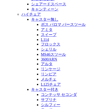
シェアードスペース
キャンティーン
ハイチェア
キャスター無し
ボス パロマ バースツール
アミタ
スイープ
L114
フロックス
シェリル
MS46スツール
3600ARN
アルタ
リンケージ
リンピア
メルチェ
L125チェア
キャスター付き
コンテッサ セコンダ
サブリナ
シルフィー