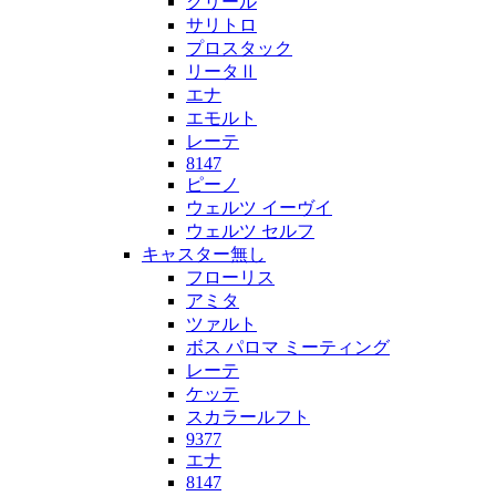
クリール
サリトロ
プロスタック
リータⅡ
エナ
エモルト
レーテ
8147
ピーノ
ウェルツ イーヴイ
ウェルツ セルフ
キャスター無し
フローリス
アミタ
ツァルト
ボス パロマ ミーティング
レーテ
ケッテ
スカラールフト
9377
エナ
8147