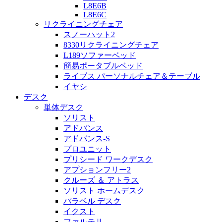
L8E6B
L8E6C
リクライニングチェア
スノーハット2
8330リクライニングチェア
L189ソファーベッド
簡易ポータブルベッド
ライブス パーソナルチェア＆テーブル
イヤシ
デスク
単体デスク
ソリスト
アドバンス
アドバンス-S
プロユニット
プリシード ワークデスク
アプションフリー2
クルーズ ＆ アトラス
ソリスト ホームデスク
パラベル デスク
イクスト
ファルテⅡ