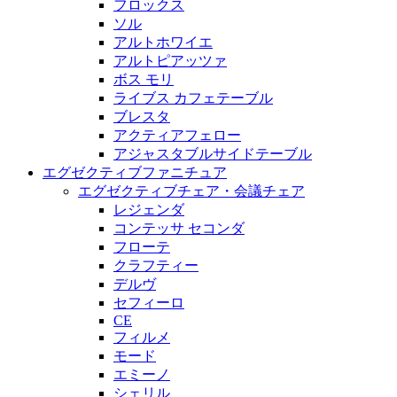
フロックス
ソル
アルトホワイエ
アルトピアッツァ
ボス モリ
ライブス カフェテーブル
ブレスタ
アクティアフェロー
アジャスタブルサイドテーブル
エグゼクティブファニチュア
エグゼクティブチェア・会議チェア
レジェンダ
コンテッサ セコンダ
フローテ
クラフティー
デルヴ
セフィーロ
CE
フィルメ
モード
エミーノ
シェリル