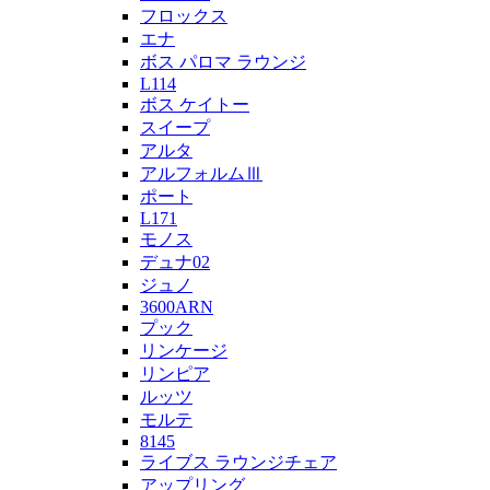
フロックス
エナ
ボス パロマ ラウンジ
L114
ボス ケイトー
スイープ
アルタ
アルフォルムⅢ
ポート
L171
モノス
デュナ02
ジュノ
3600ARN
プック
リンケージ
リンピア
ルッツ
モルテ
8145
ライブス ラウンジチェア
アップリング