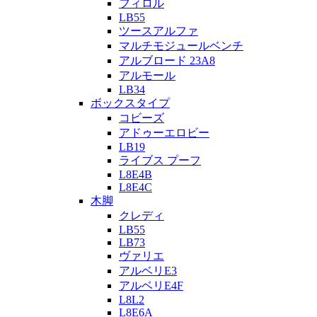
フィロル
LB55
ツースアルファ
マルチモジュールベンチ
アルブロード 23A8
アルモール
LB34
ボックスタイプ
コビーズ
アドゥーエロビー
LB19
ライブス プーフ
L8E4B
L8E4C
木脚
クレディ
LB55
LB73
ヴァリエ
アルベリE3
アルベリE4F
L8L2
L8E6A