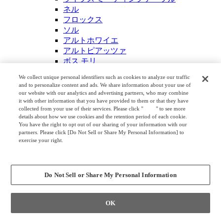
ネル
フロックス
ソル
アルトホワイエ
アルトピアッツァ
ボス モリ
ライブス カフェテーブル
We collect unique personal identifiers such as cookies to analyze our traffic
ブレスタ
and to personalize content and ads. We share information about your use of
アクティアフェロー
our website with our analytics and advertising partners, who may combine
it with other information that you have provided to them or that they have
アジャスタブルサイドテーブル
collected from your use of their services. Please click "
here
" to see more
エグゼクティブファニチュア
details about how we use cookies and the retention period of each cookie.
エグゼクティブチェア・会議チェア
You have the right to opt out of our sharing of your information with our
レジェンダ
partners. Please click [Do Not Sell or Share My Personal Information] to
exercise your right.
コンテッサ セコンダ
Privacy Policy
フローテ
Change your sell or share preference
クラフティー
デルヴ
Do Not Sell or Share My Personal Information
セフィーロ
CE
OK
フィルメ
モード