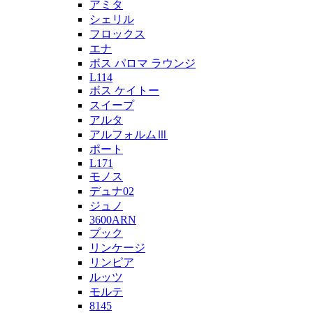
アミタ
シェリル
フロックス
エナ
ボス パロマ ラウンジ
L114
ボス ケイトー
スイープ
アルタ
アルフォルムⅢ
ポート
L171
モノス
デュナ02
ジュノ
3600ARN
プック
リンケージ
リンピア
ルッツ
モルテ
8145