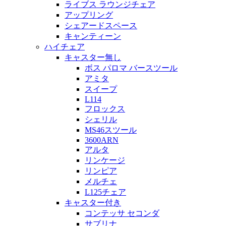
ライブス ラウンジチェア
アップリング
シェアードスペース
キャンティーン
ハイチェア
キャスター無し
ボス パロマ バースツール
アミタ
スイープ
L114
フロックス
シェリル
MS46スツール
3600ARN
アルタ
リンケージ
リンピア
メルチェ
L125チェア
キャスター付き
コンテッサ セコンダ
サブリナ