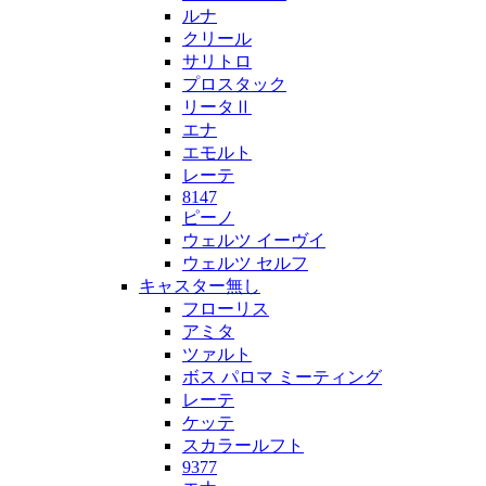
ルナ
クリール
サリトロ
プロスタック
リータⅡ
エナ
エモルト
レーテ
8147
ピーノ
ウェルツ イーヴイ
ウェルツ セルフ
キャスター無し
フローリス
アミタ
ツァルト
ボス パロマ ミーティング
レーテ
ケッテ
スカラールフト
9377