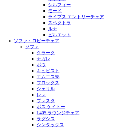
シルフィー
モード
ライブス エントリーチェア
スペクトラ
ルナ
ピルエット
ソファ・ロビーチェア
ソファ
クラーク
ナガレ
ボウ
キュビスト
エムエス58
フロックス
シェリル
レレ
ブレスタ
ボス ケイトー
L405 ラウンジチェア
ラグシス
シンタックス