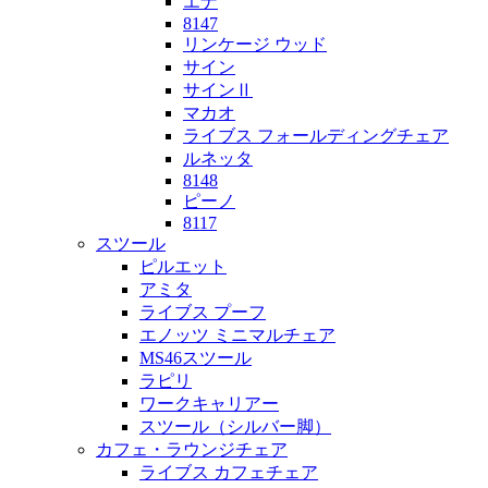
エナ
8147
リンケージ ウッド
サイン
サインⅡ
マカオ
ライブス フォールディングチェア
ルネッタ
8148
ピーノ
8117
スツール
ピルエット
アミタ
ライブス プーフ
エノッツ ミニマルチェア
MS46スツール
ラピリ
ワークキャリアー
スツール（シルバー脚）
カフェ・ラウンジチェア
ライブス カフェチェア