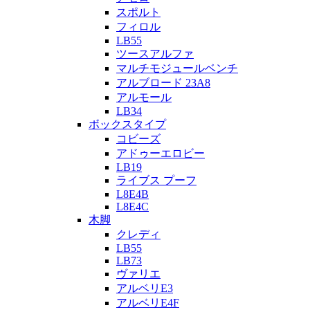
スポルト
フィロル
LB55
ツースアルファ
マルチモジュールベンチ
アルブロード 23A8
アルモール
LB34
ボックスタイプ
コビーズ
アドゥーエロビー
LB19
ライブス プーフ
L8E4B
L8E4C
木脚
クレディ
LB55
LB73
ヴァリエ
アルベリE3
アルベリE4F