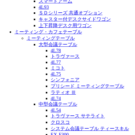
スマートアーム
4L93
ＳＤシリーズ 共通オプション
キャスター付デスクサイドワゴン
上下昇降デスク用ワゴン
ミーティング・カフェテーブル
ミーティングテーブル
大型会議テーブル
4L78
トラヴァース
4L77
ミコト
4L75
シンフォニア
プリシード ミーティングテーブル
ラティオ Ⅲ
4L74
中型会議テーブル
4L54
トラヴァース サテライト
クロスコ
システム会議テーブル ティースキル
EX-F300