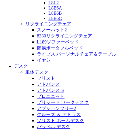
L8L2
L8E6A
L8E6B
L8E6C
リクライニングチェア
スノーハット2
8330リクライニングチェア
L189ソファーベッド
簡易ポータブルベッド
ライブス パーソナルチェア＆テーブル
イヤシ
デスク
単体デスク
ソリスト
アドバンス
アドバンス-S
プロユニット
プリシード ワークデスク
アプションフリー2
クルーズ ＆ アトラス
ソリスト ホームデスク
パラベル デスク