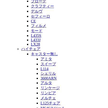
フローテ
クラフティー
デルヴ
セフィーロ
CE
フィルメ
モード
L435S
L433J
LX28
ハイチェア
キャスター無し
アミタ
スイープ
L114
シェリル
3600ARN
アルタ
リンケージ
リンピア
メルチェ
L125チェア