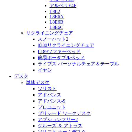
アルベリE4F
L8L2
L8E6A
L8E6B
L8E6C
リクライニングチェア
スノーハット2
8330リクライニングチェア
L189ソファーベッド
簡易ポータブルベッド
ライブス パーソナルチェア＆テーブル
イヤシ
デスク
単体デスク
ソリスト
アドバンス
アドバンス-S
プロユニット
プリシード ワークデスク
アプションフリー2
クルーズ ＆ アトラス
ソリスト ホームデスク