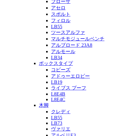
フローザ
アセロ
スポルト
フィロル
LB55
ツースアルファ
マルチモジュールベンチ
アルブロード 23A8
アルモール
LB34
ボックスタイプ
コビーズ
アドゥーエロビー
LB19
ライブス プーフ
L8E4B
L8E4C
木脚
クレディ
LB55
LB73
ヴァリエ
アルベリE3