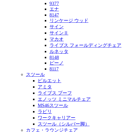
9377
エナ
8147
リンケージ ウッド
サイン
サインⅡ
マカオ
ライブス フォールディングチェア
ルネッタ
8148
ピーノ
8117
スツール
ピルエット
アミタ
ライブス プーフ
エノッツ ミニマルチェア
MS46スツール
ラピリ
ワークキャリアー
スツール（シルバー脚）
カフェ・ラウンジチェア