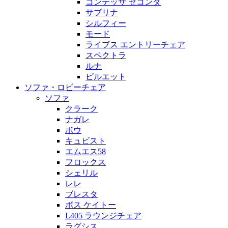
コンテッサ セコンダ
サブリナ
シルフィー
モード
ライブス エントリーチェア
スペクトラ
ルナ
ピルエット
ソファ・ロビーチェア
ソファ
クラーク
ナガレ
ボウ
キュビスト
エムエス58
フロックス
シェリル
レレ
ブレスタ
ボス ケイトー
L405 ラウンジチェア
ラグシス