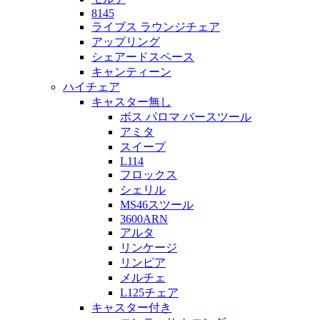
8145
ライブス ラウンジチェア
アップリング
シェアードスペース
キャンティーン
ハイチェア
キャスター無し
ボス パロマ バースツール
アミタ
スイープ
L114
フロックス
シェリル
MS46スツール
3600ARN
アルタ
リンケージ
リンピア
メルチェ
L125チェア
キャスター付き