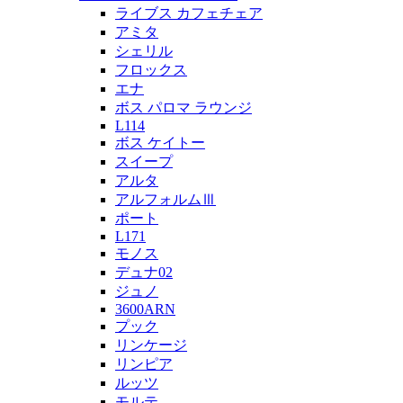
ライブス カフェチェア
アミタ
シェリル
フロックス
エナ
ボス パロマ ラウンジ
L114
ボス ケイトー
スイープ
アルタ
アルフォルムⅢ
ポート
L171
モノス
デュナ02
ジュノ
3600ARN
プック
リンケージ
リンピア
ルッツ
モルテ