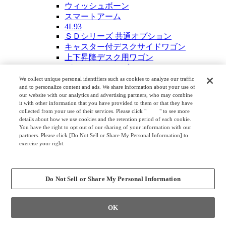
ウィッシュボーン
スマートアーム
4L93
ＳＤシリーズ 共通オプション
キャスター付デスクサイドワゴン
上下昇降デスク用ワゴン
ミーティング・カフェテーブル
ミーティングテーブル
We collect unique personal identifiers such as cookies to analyze our traffic
and to personalize content and ads. We share information about your use of
大型会議テーブル
our website with our analytics and advertising partners, who may combine
4L78
it with other information that you have provided to them or that they have
トラヴァース
collected from your use of their services. Please click "
here
" to see more
4L77
details about how we use cookies and the retention period of each cookie.
You have the right to opt out of our sharing of your information with our
ミコト
partners. Please click [Do Not Sell or Share My Personal Information] to
4L75
exercise your right.
シンフォニア
Privacy Policy
プリシード ミーティングテーブル
Change your sell or share preference
ラティオ Ⅲ
Do Not Sell or Share My Personal Information
4L74
中型会議テーブル
4L54
OK
トラヴァース サテライト
クロスコ