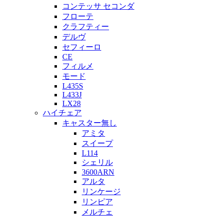
コンテッサ セコンダ
フローテ
クラフティー
デルヴ
セフィーロ
CE
フィルメ
モード
L435S
L433J
LX28
ハイチェア
キャスター無し
アミタ
スイープ
L114
シェリル
3600ARN
アルタ
リンケージ
リンピア
メルチェ