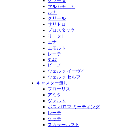
グラータ
マルカチェア
ルナ
クリール
サリトロ
プロスタック
リータⅡ
エナ
エモルト
レーテ
8147
ピーノ
ウェルツ イーヴイ
ウェルツ セルフ
キャスター無し
フローリス
アミタ
ツァルト
ボス パロマ ミーティング
レーテ
ケッテ
スカラールフト