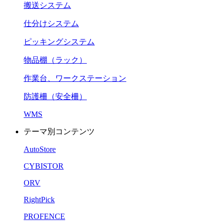
搬送システム
仕分けシステム
ピッキングシステム
物品棚（ラック）
作業台、ワークステーション
防護柵（安全柵）
WMS
テーマ別コンテンツ
AutoStore
CYBISTOR
ORV
RightPick
PROFENCE