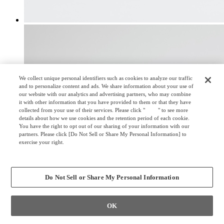
We collect unique personal identifiers such as cookies to analyze our traffic
and to personalize content and ads. We share information about your use of
our website with our analytics and advertising partners, who may combine
it with other information that you have provided to them or that they have
collected from your use of their services. Please click "
here
" to see more
details about how we use cookies and the retention period of each cookie.
You have the right to opt out of our sharing of your information with our
partners. Please click [Do Not Sell or Share My Personal Information] to
exercise your right.
Privacy Policy
Change your sell or share preference
Do Not Sell or Share My Personal Information
OK